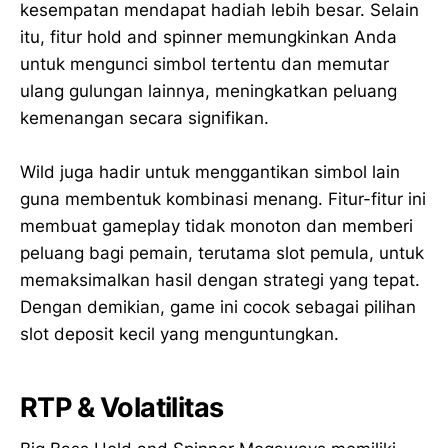
kesempatan mendapat hadiah lebih besar. Selain
itu, fitur hold and spinner memungkinkan Anda
untuk mengunci simbol tertentu dan memutar
ulang gulungan lainnya, meningkatkan peluang
kemenangan secara signifikan.
Wild juga hadir untuk menggantikan simbol lain
guna membentuk kombinasi menang. Fitur-fitur ini
membuat gameplay tidak monoton dan memberi
peluang bagi pemain, terutama slot pemula, untuk
memaksimalkan hasil dengan strategi yang tepat.
Dengan demikian, game ini cocok sebagai pilihan
slot deposit kecil yang menguntungkan.
RTP & Volatilitas