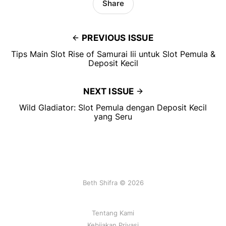
Share
PREVIOUS ISSUE
Tips Main Slot Rise of Samurai Iii untuk Slot Pemula &
Deposit Kecil
NEXT ISSUE
Wild Gladiator: Slot Pemula dengan Deposit Kecil
yang Seru
Beth Shifra © 2026
Tentang Kami
Kebijakan Privasi