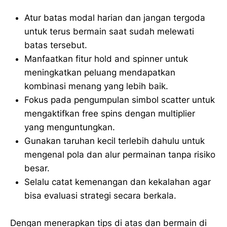
Atur batas modal harian dan jangan tergoda
untuk terus bermain saat sudah melewati
batas tersebut.
Manfaatkan fitur hold and spinner untuk
meningkatkan peluang mendapatkan
kombinasi menang yang lebih baik.
Fokus pada pengumpulan simbol scatter untuk
mengaktifkan free spins dengan multiplier
yang menguntungkan.
Gunakan taruhan kecil terlebih dahulu untuk
mengenal pola dan alur permainan tanpa risiko
besar.
Selalu catat kemenangan dan kekalahan agar
bisa evaluasi strategi secara berkala.
Dengan menerapkan tips di atas dan bermain di