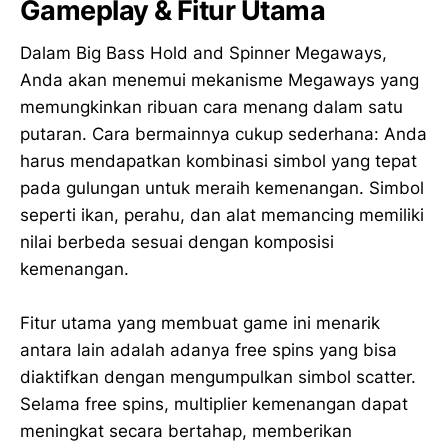
Gameplay & Fitur Utama
Dalam Big Bass Hold and Spinner Megaways,
Anda akan menemui mekanisme Megaways yang
memungkinkan ribuan cara menang dalam satu
putaran. Cara bermainnya cukup sederhana: Anda
harus mendapatkan kombinasi simbol yang tepat
pada gulungan untuk meraih kemenangan. Simbol
seperti ikan, perahu, dan alat memancing memiliki
nilai berbeda sesuai dengan komposisi
kemenangan.
Fitur utama yang membuat game ini menarik
antara lain adalah adanya free spins yang bisa
diaktifkan dengan mengumpulkan simbol scatter.
Selama free spins, multiplier kemenangan dapat
meningkat secara bertahap, memberikan