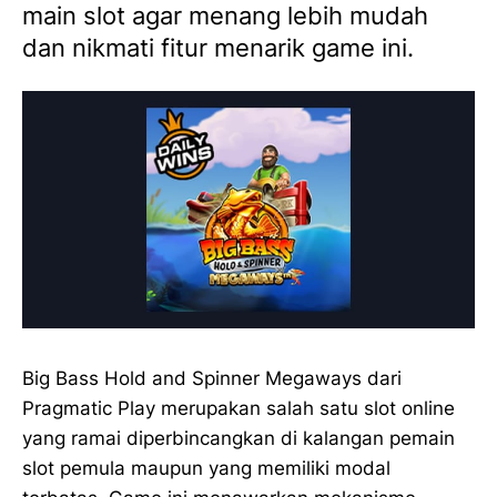
main slot agar menang lebih mudah
dan nikmati fitur menarik game ini.
Big Bass Hold and Spinner Megaways dari
Pragmatic Play merupakan salah satu slot online
yang ramai diperbincangkan di kalangan pemain
slot pemula maupun yang memiliki modal