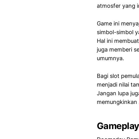
atmosfer yang i
Game ini menya
simbol-simbol y
Hal ini membuat
juga memberi se
umumnya.
Bagi slot pemul
menjadi nilai t
Jangan lupa ju
memungkinkan A
Gameplay 