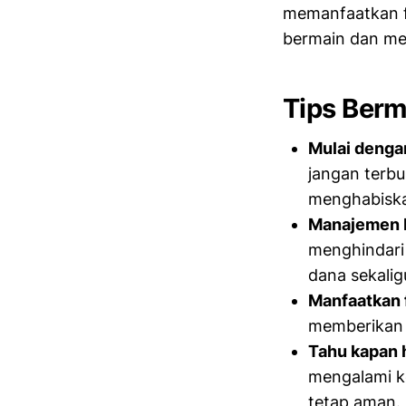
memanfaatkan f
bermain dan me
Tips Ber
Mulai dengan
jangan terbu
menghabiska
Manajemen b
menghindari
dana sekalig
Manfaatkan f
memberikan 
Tahu kapan 
mengalami ke
tetap aman.