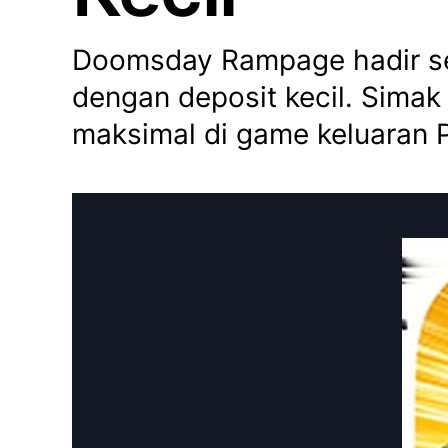
Doomsday Rampage hadir seb
dengan deposit kecil. Simak
maksimal di game keluaran P