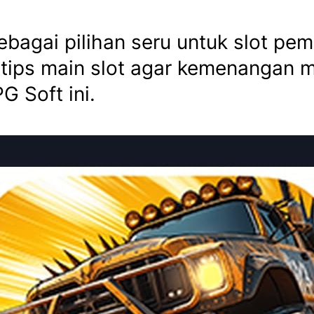
agai pilihan seru untuk slot pem
 tips main slot agar kemenangan 
G Soft ini.