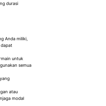
ng durasi
 Anda miliki,
 dapat
rmain untuk
n gunakan semua
 yang
gan atau
enjaga modal