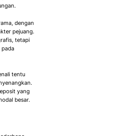
ungan.
drama, dengan
kter pejuang.
afis, tetapi
t pada
nali tentu
enyenangkan.
eposit yang
odal besar.