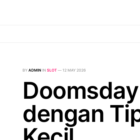
BY
ADMIN
IN
SLOT
—
12 MAY 2026
Doomsday 
dengan Tip
Kecil