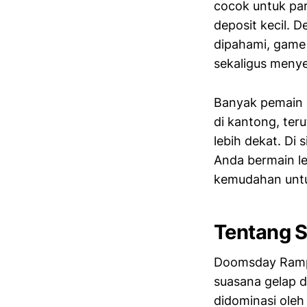
cocok untuk pa
deposit kecil.
dipahami, game
sekaligus meny
Banyak pemain b
di kantong, ter
lebih dekat. Di 
Anda bermain le
kemudahan untuk
Tentang 
Doomsday Rampa
suasana gelap d
didominasi ole