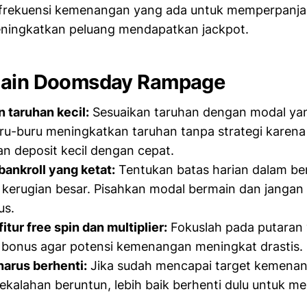
rekuensi kemenangan yang ada untuk memperpanja
ningkatkan peluang mendapatkan jackpot.
main Doomsday Rampage
 taruhan kecil:
Sesuaikan taruhan dengan modal yang
ru-buru meningkatkan taruhan tanpa strategi karena
n deposit kecil dengan cepat.
ankroll yang ketat:
Tentukan batas harian dalam be
 kerugian besar. Pisahkan modal bermain dan janga
us.
itur free spin dan multiplier:
Fokuslah pada putaran
bonus agar potensi kemenangan meningkat drastis.
harus berhenti:
Jika sudah mencapai target kemenan
kalahan beruntun, lebih baik berhenti dulu untuk m