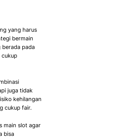
ing yang harus
ategi bermain
g berada pada
g cukup
ombinasi
pi juga tidak
risiko kehilangan
 cukup fair.
 main slot agar
a bisa