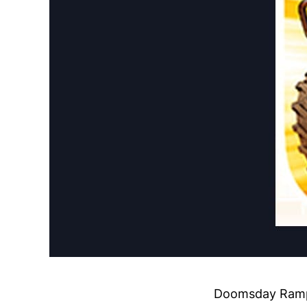
Doomsday Rampag