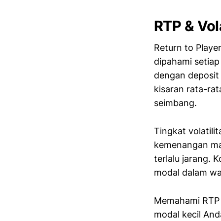
RTP & Vola
Return to Playe
dipahami setiap
dengan deposit
kisaran rata-ra
seimbang.
Tingkat volatil
kemenangan maup
terlalu jarang. 
modal dalam wak
Memahami RTP da
modal kecil And