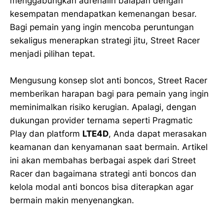
menggabungkan adrenalin balapan dengan
kesempatan mendapatkan kemenangan besar.
Bagi pemain yang ingin mencoba peruntungan
sekaligus menerapkan strategi jitu, Street Racer
menjadi pilihan tepat.
Mengusung konsep slot anti boncos, Street Racer
memberikan harapan bagi para pemain yang ingin
meminimalkan risiko kerugian. Apalagi, dengan
dukungan provider ternama seperti Pragmatic
Play dan platform
LTE4D
, Anda dapat merasakan
keamanan dan kenyamanan saat bermain. Artikel
ini akan membahas berbagai aspek dari Street
Racer dan bagaimana strategi anti boncos dan
kelola modal anti boncos bisa diterapkan agar
bermain makin menyenangkan.