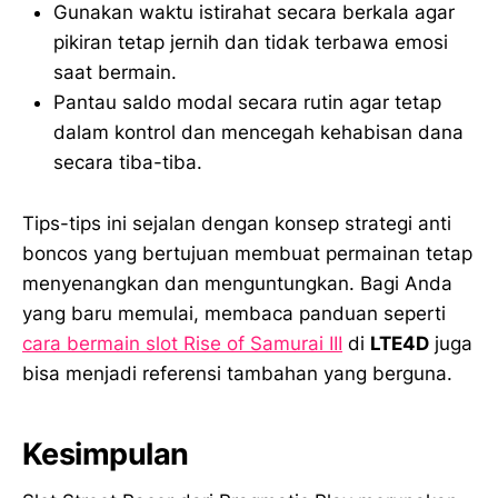
Gunakan waktu istirahat secara berkala agar
pikiran tetap jernih dan tidak terbawa emosi
saat bermain.
Pantau saldo modal secara rutin agar tetap
dalam kontrol dan mencegah kehabisan dana
secara tiba-tiba.
Tips-tips ini sejalan dengan konsep strategi anti
boncos yang bertujuan membuat permainan tetap
menyenangkan dan menguntungkan. Bagi Anda
yang baru memulai, membaca panduan seperti
cara bermain slot Rise of Samurai III
di
LTE4D
juga
bisa menjadi referensi tambahan yang berguna.
Kesimpulan