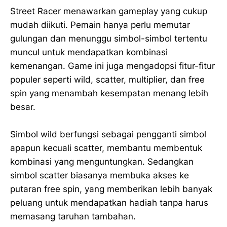
Street Racer menawarkan gameplay yang cukup
mudah diikuti. Pemain hanya perlu memutar
gulungan dan menunggu simbol-simbol tertentu
muncul untuk mendapatkan kombinasi
kemenangan. Game ini juga mengadopsi fitur-fitur
populer seperti wild, scatter, multiplier, dan free
spin yang menambah kesempatan menang lebih
besar.
Simbol wild berfungsi sebagai pengganti simbol
apapun kecuali scatter, membantu membentuk
kombinasi yang menguntungkan. Sedangkan
simbol scatter biasanya membuka akses ke
putaran free spin, yang memberikan lebih banyak
peluang untuk mendapatkan hadiah tanpa harus
memasang taruhan tambahan.