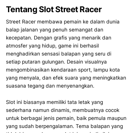
Tentang Slot Street Racer
Street Racer membawa pemain ke dalam dunia
balap jalanan yang penuh semangat dan
kecepatan. Dengan grafis yang menarik dan
atmosfer yang hidup, game ini berhasil
menghadirkan sensasi balapan yang seru di
setiap putaran gulungan. Desain visualnya
mengombinasikan kendaraan sport, lampu kota
yang menyala, dan efek suara yang meningkatkan
suasana tegang dan menyenangkan.
Slot ini biasanya memiliki tata letak yang
sederhana namun dinamis, membuatnya cocok
untuk berbagai jenis pemain, baik pemula maupun
yang sudah berpengalaman. Tema balapan yang