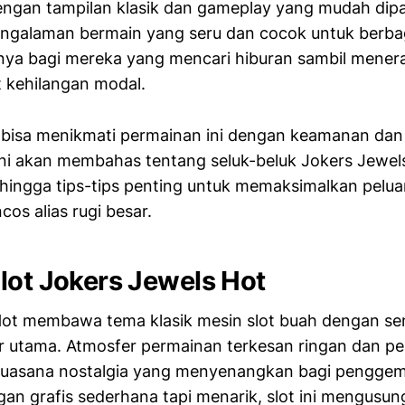
dengan tampilan klasik dan gameplay yang mudah dipah
galaman bermain yang seru dan cocok untuk berba
nya bagi mereka yang mencari hiburan sambil menera
t kehilangan modal.
 bisa menikmati permainan ini dengan keamanan da
l ini akan membahas tentang seluk-beluk Jokers Jewels
, hingga tips-tips penting untuk memaksimalkan pel
os alias rugi besar.
lot Jokers Jewels Hot
Hot membawa tema klasik mesin slot buah dengan se
r utama. Atmosfer permainan terkesan ringan dan p
uasana nostalgia yang menyenangkan bagi penggema
ngan grafis sederhana tapi menarik, slot ini mengusu