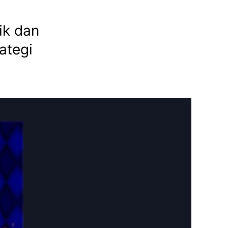
ik dan
ategi