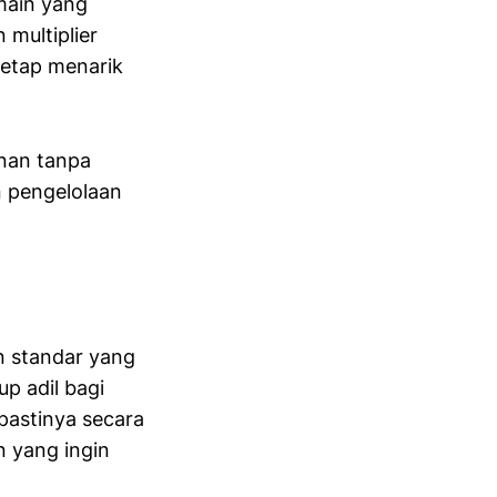
main yang
n multiplier
etap menarik
nan tanpa
n pengelolaan
n standar yang
p adil bagi
pastinya secara
n yang ingin