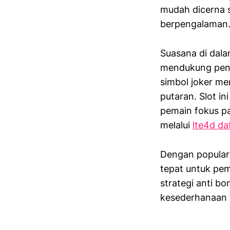
mudah dicerna 
berpengalaman
Suasana di dala
mendukung peng
simbol joker m
putaran. Slot i
pemain fokus pa
melalui
lte4d da
Dengan populari
tepat untuk pe
strategi anti b
kesederhanaan 