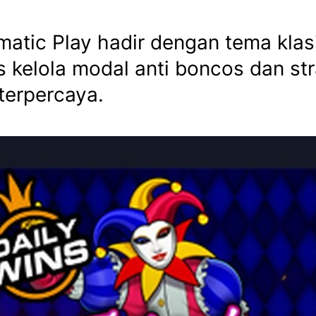
matic Play hadir dengan tema klas
 kelola modal anti boncos dan str
 terpercaya.