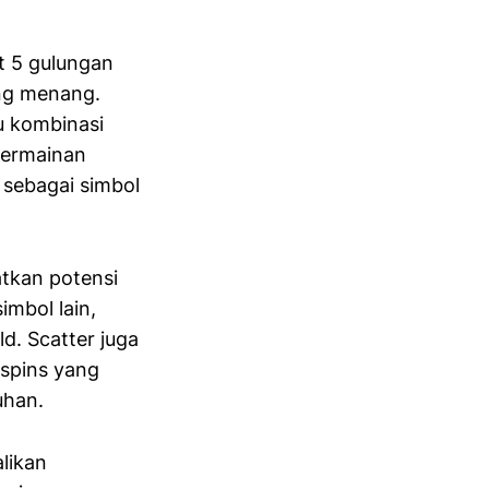
t 5 gulungan
ang menang.
 kombinasi
permainan
r sebagai simbol
atkan potensi
imbol lain,
d. Scatter juga
spins yang
uhan.
alikan