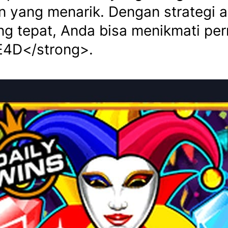
 yang menarik. Dengan strategi a
ng tepat, Anda bisa menikmati pe
TE4D</strong>.