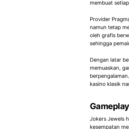
membuat setiap 
Provider Pragm
namun tetap mem
oleh grafis ber
sehingga pemai
Dengan latar b
memuaskan, gam
berpengalaman
kasino klasik 
Gameplay 
Jokers Jewels h
kesempatan men