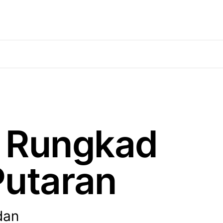
i Rungkad
Putaran
dan