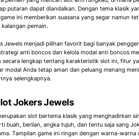
iap putaran dapat diandalkan. Dengan tema klasik ya
 game ini memberikan suasana yang segar namun te
 kalangan pemain.
rs Jewels menjadi pilihan favorit bagi banyak pengge
trategi anti boncos dan kelola modal anti boncos mere
cara lengkap tentang karakteristik slot ini, fitur y
gar modal Anda tetap aman dan peluang menang meni
annya selengkapnya.
lot Jokers Jewels
merupakan slot bertema klasik yang menghadirkan si
rti buah, berlian, angka tujuh, dan tentu saja sang J
tama. Tampilan game ini ringan dengan warna-warna 