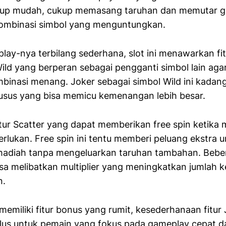
up mudah, cukup memasang taruhan dan memutar g
mbinasi simbol yang menguntungkan.
ay-nya terbilang sederhana, slot ini menawarkan fi
Wild yang berperan sebagai pengganti simbol lain aga
inasi menang. Joker sebagai simbol Wild ini kadan
usus yang bisa memicu kemenangan lebih besar.
 fitur Scatter yang dapat memberikan free spin ketika
erlukan. Free spin ini tentu memberi peluang ekstra 
diah tanpa mengeluarkan taruhan tambahan. Bebe
bisa melibatkan multiplier yang meningkatkan jumlah
n.
memiliki fitur bonus yang rumit, kesederhanaan fitur
ai plus untuk pemain yang fokus pada gameplay cepat 