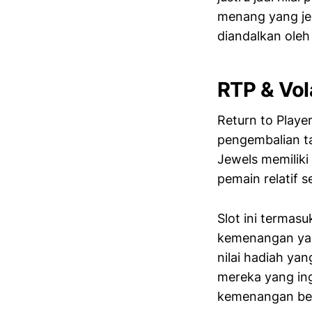
menang yang jel
diandalkan oleh
RTP & Vola
Return to Playe
pengembalian ta
Jewels memiliki
pemain relatif 
Slot ini termasu
kemenangan yang 
nilai hadiah yan
mereka yang in
kemenangan bes