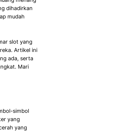
ng dihadirkan
tap mudah
mar slot yang
ka. Artikel ini
ang ada, serta
ngkat. Mari
mbol-simbol
oker yang
cerah yang