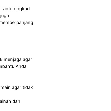
ot anti rungkad
 juga
a memperpanjang
uk menjaga agar
embantu Anda
main agar tidak
mainan dan