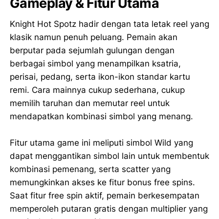
Gameplay & Fitur Utama
Knight Hot Spotz hadir dengan tata letak reel yang
klasik namun penuh peluang. Pemain akan
berputar pada sejumlah gulungan dengan
berbagai simbol yang menampilkan ksatria,
perisai, pedang, serta ikon-ikon standar kartu
remi. Cara mainnya cukup sederhana, cukup
memilih taruhan dan memutar reel untuk
mendapatkan kombinasi simbol yang menang.
Fitur utama game ini meliputi simbol Wild yang
dapat menggantikan simbol lain untuk membentuk
kombinasi pemenang, serta scatter yang
memungkinkan akses ke fitur bonus free spins.
Saat fitur free spin aktif, pemain berkesempatan
memperoleh putaran gratis dengan multiplier yang