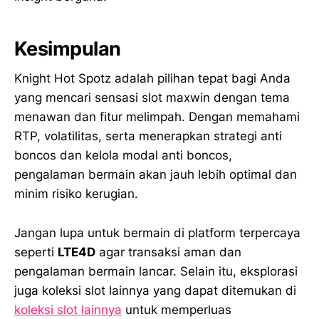
Kesimpulan
Knight Hot Spotz adalah pilihan tepat bagi Anda
yang mencari sensasi slot maxwin dengan tema
menawan dan fitur melimpah. Dengan memahami
RTP, volatilitas, serta menerapkan strategi anti
boncos dan kelola modal anti boncos,
pengalaman bermain akan jauh lebih optimal dan
minim risiko kerugian.
Jangan lupa untuk bermain di platform terpercaya
seperti
LTE4D
agar transaksi aman dan
pengalaman bermain lancar. Selain itu, eksplorasi
juga koleksi slot lainnya yang dapat ditemukan di
koleksi slot lainnya
untuk memperluas