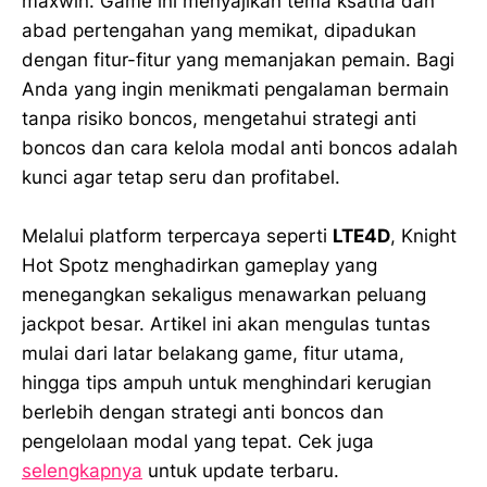
maxwin. Game ini menyajikan tema ksatria dan
abad pertengahan yang memikat, dipadukan
dengan fitur-fitur yang memanjakan pemain. Bagi
Anda yang ingin menikmati pengalaman bermain
tanpa risiko boncos, mengetahui strategi anti
boncos dan cara kelola modal anti boncos adalah
kunci agar tetap seru dan profitabel.
Melalui platform terpercaya seperti
LTE4D
, Knight
Hot Spotz menghadirkan gameplay yang
menegangkan sekaligus menawarkan peluang
jackpot besar. Artikel ini akan mengulas tuntas
mulai dari latar belakang game, fitur utama,
hingga tips ampuh untuk menghindari kerugian
berlebih dengan strategi anti boncos dan
pengelolaan modal yang tepat. Cek juga
selengkapnya
untuk update terbaru.