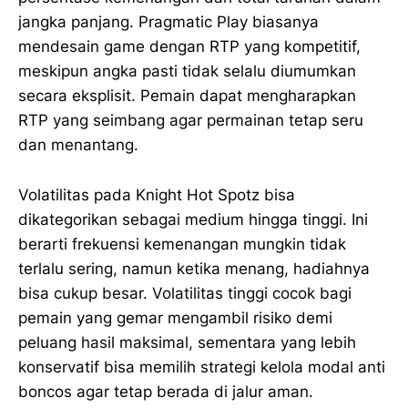
jangka panjang. Pragmatic Play biasanya
mendesain game dengan RTP yang kompetitif,
meskipun angka pasti tidak selalu diumumkan
secara eksplisit. Pemain dapat mengharapkan
RTP yang seimbang agar permainan tetap seru
dan menantang.
Volatilitas pada Knight Hot Spotz bisa
dikategorikan sebagai medium hingga tinggi. Ini
berarti frekuensi kemenangan mungkin tidak
terlalu sering, namun ketika menang, hadiahnya
bisa cukup besar. Volatilitas tinggi cocok bagi
pemain yang gemar mengambil risiko demi
peluang hasil maksimal, sementara yang lebih
konservatif bisa memilih strategi kelola modal anti
boncos agar tetap berada di jalur aman.