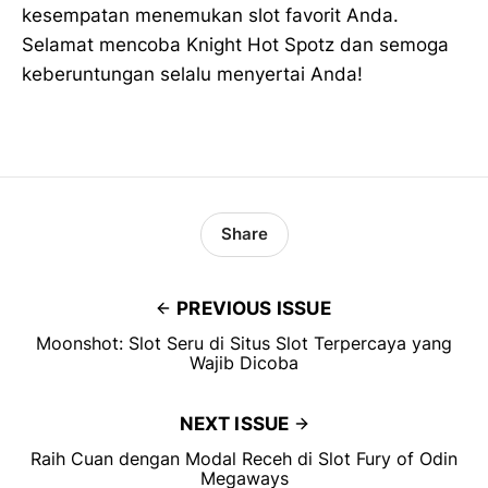
kesempatan menemukan slot favorit Anda.
Selamat mencoba Knight Hot Spotz dan semoga
keberuntungan selalu menyertai Anda!
Share
PREVIOUS ISSUE
Moonshot: Slot Seru di Situs Slot Terpercaya yang
Wajib Dicoba
NEXT ISSUE
Raih Cuan dengan Modal Receh di Slot Fury of Odin
Megaways