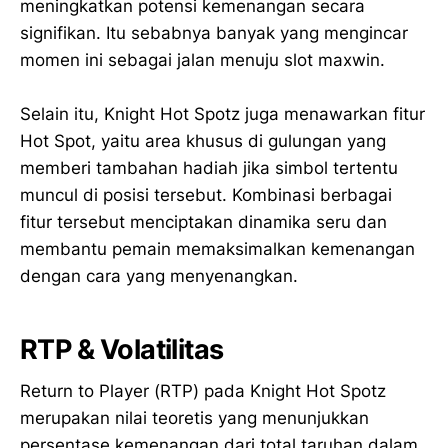
meningkatkan potensi kemenangan secara
signifikan. Itu sebabnya banyak yang mengincar
momen ini sebagai jalan menuju slot maxwin.
Selain itu, Knight Hot Spotz juga menawarkan fitur
Hot Spot, yaitu area khusus di gulungan yang
memberi tambahan hadiah jika simbol tertentu
muncul di posisi tersebut. Kombinasi berbagai
fitur tersebut menciptakan dinamika seru dan
membantu pemain memaksimalkan kemenangan
dengan cara yang menyenangkan.
RTP & Volatilitas
Return to Player (RTP) pada Knight Hot Spotz
merupakan nilai teoretis yang menunjukkan
persentase kemenangan dari total taruhan dalam