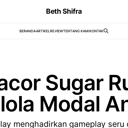
Beth Shifra
BERANDA
ARTIKEL
REVIEW
TENTANG KAMI
KONTAK
Gacor Sugar R
elola Modal A
Play menghadirkan gameplay seru