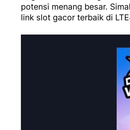
potensi menang besar. Simak
link slot gacor terbaik di LT