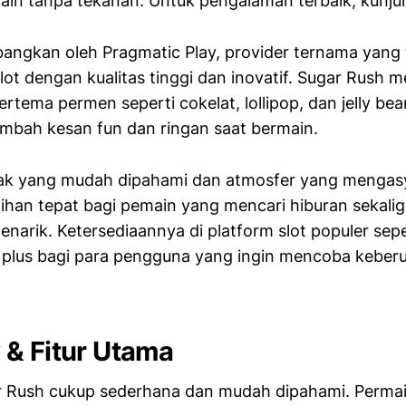
ain tanpa tekanan. Untuk pengalaman terbaik, kunju
angkan oleh Pragmatic Play, provider ternama yang 
ot dengan kualitas tinggi dan inovatif. Sugar Rush 
ertema permen seperti cokelat, lollipop, dan jelly be
mbah kesan fun dan ringan saat bermain.
tak yang mudah dipahami dan atmosfer yang mengasy
lihan tepat bagi pemain yang mencari hiburan sekal
arik. Ketersediaannya di platform slot populer sep
plus bagi para pengguna yang ingin mencoba keberu
& Fitur Utama
 Rush cukup sederhana dan mudah dipahami. Permai