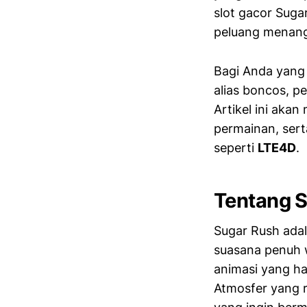
slot gacor Sug
peluang menang
Bagi Anda yang
alias boncos, 
Artikel ini aka
permainan, sert
seperti
LTE4D
.
Tentang S
Sugar Rush ada
suasana penuh 
animasi yang h
Atmosfer yang r