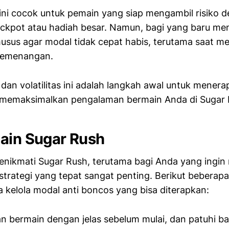
as ini cocok untuk pemain yang siap mengambil risiko
ckpot atau hadiah besar. Namun, bagi yang baru me
khusus agar modal tidak cepat habis, terutama saat 
kemenangan.
n volatilitas ini adalah langkah awal untuk menerap
 memaksimalkan pengalaman bermain Anda di Sugar 
ain Sugar Rush
nikmati Sugar Rush, terutama bagi Anda yang ingin
strategi yang tepat sangat penting. Berikut beberapa 
 kelola modal anti boncos yang bisa diterapkan:
n bermain dengan jelas sebelum mulai, dan patuhi ba