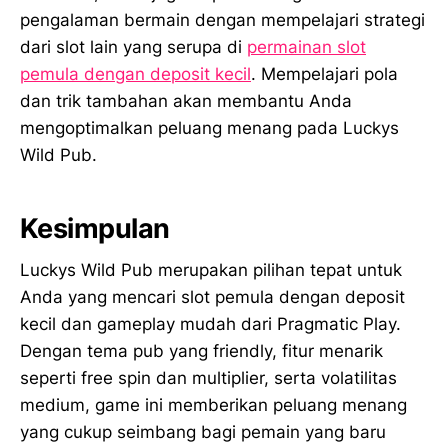
pengalaman bermain dengan mempelajari strategi
dari slot lain yang serupa di
permainan slot
pemula dengan deposit kecil
. Mempelajari pola
dan trik tambahan akan membantu Anda
mengoptimalkan peluang menang pada Luckys
Wild Pub.
Kesimpulan
Luckys Wild Pub merupakan pilihan tepat untuk
Anda yang mencari slot pemula dengan deposit
kecil dan gameplay mudah dari Pragmatic Play.
Dengan tema pub yang friendly, fitur menarik
seperti free spin dan multiplier, serta volatilitas
medium, game ini memberikan peluang menang
yang cukup seimbang bagi pemain yang baru