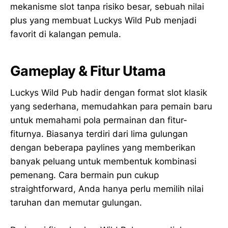
mekanisme slot tanpa risiko besar, sebuah nilai
plus yang membuat Luckys Wild Pub menjadi
favorit di kalangan pemula.
Gameplay & Fitur Utama
Luckys Wild Pub hadir dengan format slot klasik
yang sederhana, memudahkan para pemain baru
untuk memahami pola permainan dan fitur-
fiturnya. Biasanya terdiri dari lima gulungan
dengan beberapa paylines yang memberikan
banyak peluang untuk membentuk kombinasi
pemenang. Cara bermain pun cukup
straightforward, Anda hanya perlu memilih nilai
taruhan dan memutar gulungan.