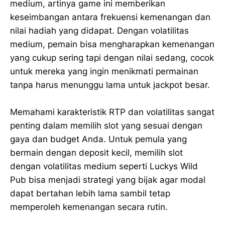
medium, artinya game ini memberikan
keseimbangan antara frekuensi kemenangan dan
nilai hadiah yang didapat. Dengan volatilitas
medium, pemain bisa mengharapkan kemenangan
yang cukup sering tapi dengan nilai sedang, cocok
untuk mereka yang ingin menikmati permainan
tanpa harus menunggu lama untuk jackpot besar.
Memahami karakteristik RTP dan volatilitas sangat
penting dalam memilih slot yang sesuai dengan
gaya dan budget Anda. Untuk pemula yang
bermain dengan deposit kecil, memilih slot
dengan volatilitas medium seperti Luckys Wild
Pub bisa menjadi strategi yang bijak agar modal
dapat bertahan lebih lama sambil tetap
memperoleh kemenangan secara rutin.