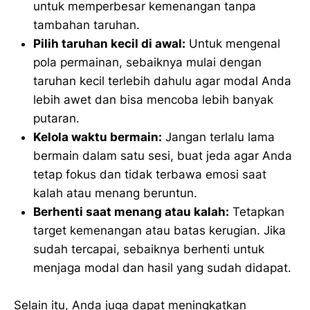
untuk memperbesar kemenangan tanpa
tambahan taruhan.
Pilih taruhan kecil di awal:
Untuk mengenal
pola permainan, sebaiknya mulai dengan
taruhan kecil terlebih dahulu agar modal Anda
lebih awet dan bisa mencoba lebih banyak
putaran.
Kelola waktu bermain:
Jangan terlalu lama
bermain dalam satu sesi, buat jeda agar Anda
tetap fokus dan tidak terbawa emosi saat
kalah atau menang beruntun.
Berhenti saat menang atau kalah:
Tetapkan
target kemenangan atau batas kerugian. Jika
sudah tercapai, sebaiknya berhenti untuk
menjaga modal dan hasil yang sudah didapat.
Selain itu, Anda juga dapat meningkatkan