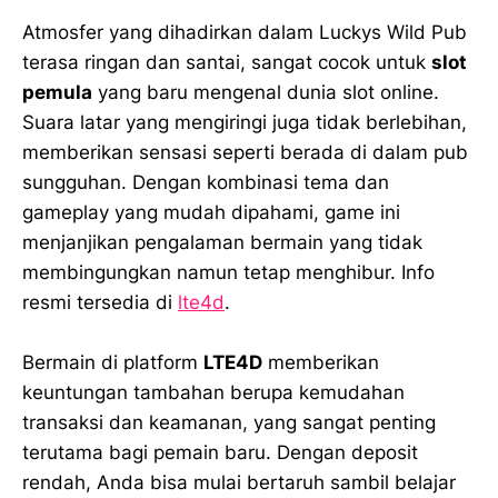
Atmosfer yang dihadirkan dalam Luckys Wild Pub
terasa ringan dan santai, sangat cocok untuk
slot
pemula
yang baru mengenal dunia slot online.
Suara latar yang mengiringi juga tidak berlebihan,
memberikan sensasi seperti berada di dalam pub
sungguhan. Dengan kombinasi tema dan
gameplay yang mudah dipahami, game ini
menjanjikan pengalaman bermain yang tidak
membingungkan namun tetap menghibur. Info
resmi tersedia di
lte4d
.
Bermain di platform
LTE4D
memberikan
keuntungan tambahan berupa kemudahan
transaksi dan keamanan, yang sangat penting
terutama bagi pemain baru. Dengan deposit
rendah, Anda bisa mulai bertaruh sambil belajar