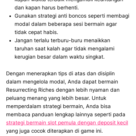
dan kapan harus berhenti.
Gunakan strategi anti boncos seperti membagi
modal dalam beberapa sesi bermain agar
tidak cepat habis.
Jangan terlalu terburu-buru menaikkan
taruhan saat kalah agar tidak mengalami
kerugian besar dalam waktu singkat.
Dengan menerapkan tips di atas dan disiplin
dalam mengelola modal, Anda dapat bermain
Resurrecting Riches dengan lebih nyaman dan
peluang menang yang lebih besar. Untuk
memperdalam strategi bermain, Anda bisa
membaca panduan lengkap lainnya seperti pada
strategi bermain slot pemula dengan deposit kecil
yang juga cocok diterapkan di game ini.