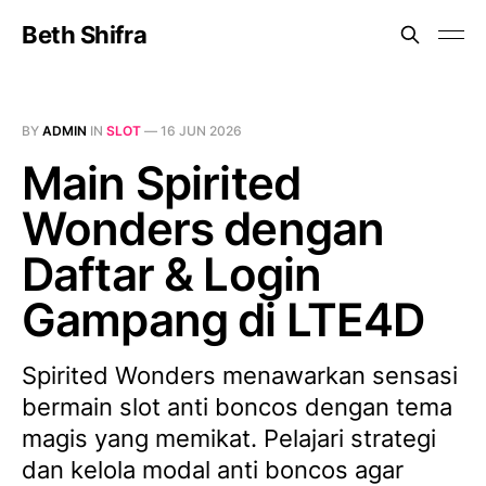
Beth Shifra
BY
ADMIN
IN
SLOT
—
16 JUN 2026
Main Spirited
Wonders dengan
Daftar & Login
Gampang di LTE4D
Spirited Wonders menawarkan sensasi
bermain slot anti boncos dengan tema
magis yang memikat. Pelajari strategi
dan kelola modal anti boncos agar