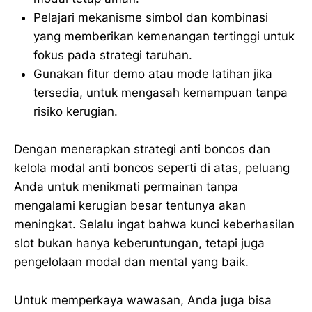
Pelajari mekanisme simbol dan kombinasi
yang memberikan kemenangan tertinggi untuk
fokus pada strategi taruhan.
Gunakan fitur demo atau mode latihan jika
tersedia, untuk mengasah kemampuan tanpa
risiko kerugian.
Dengan menerapkan strategi anti boncos dan
kelola modal anti boncos seperti di atas, peluang
Anda untuk menikmati permainan tanpa
mengalami kerugian besar tentunya akan
meningkat. Selalu ingat bahwa kunci keberhasilan
slot bukan hanya keberuntungan, tetapi juga
pengelolaan modal dan mental yang baik.
Untuk memperkaya wawasan, Anda juga bisa