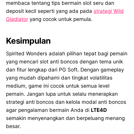
membaca tentang tips bermain slot seru dan
deposit kecil seperti yang ada pada
strategi Wild
Gladiator
yang cocok untuk pemula.
Kesimpulan
Spirited Wonders adalah pilihan tepat bagi pemain
yang mencari slot anti boncos dengan tema unik
dan fitur lengkap dari PG Soft. Dengan gameplay
yang mudah dipahami dan tingkat volatilitas
medium, game ini cocok untuk semua level
pemain. Jangan lupa untuk selalu menerapkan
strategi anti boncos dan kelola modal anti boncos
agar pengalaman bermain Anda di
LTE4D
semakin menyenangkan dan berpeluang menang
besar.