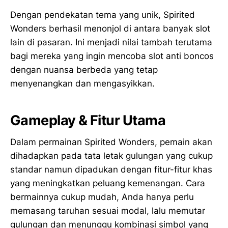
Dengan pendekatan tema yang unik, Spirited
Wonders berhasil menonjol di antara banyak slot
lain di pasaran. Ini menjadi nilai tambah terutama
bagi mereka yang ingin mencoba slot anti boncos
dengan nuansa berbeda yang tetap
menyenangkan dan mengasyikkan.
Gameplay & Fitur Utama
Dalam permainan Spirited Wonders, pemain akan
dihadapkan pada tata letak gulungan yang cukup
standar namun dipadukan dengan fitur-fitur khas
yang meningkatkan peluang kemenangan. Cara
bermainnya cukup mudah, Anda hanya perlu
memasang taruhan sesuai modal, lalu memutar
gulungan dan menunggu kombinasi simbol yang