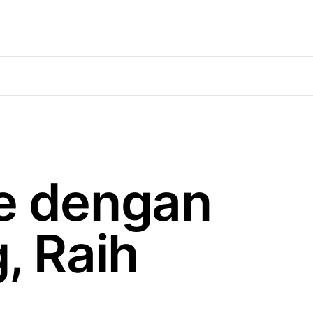
e dengan
, Raih