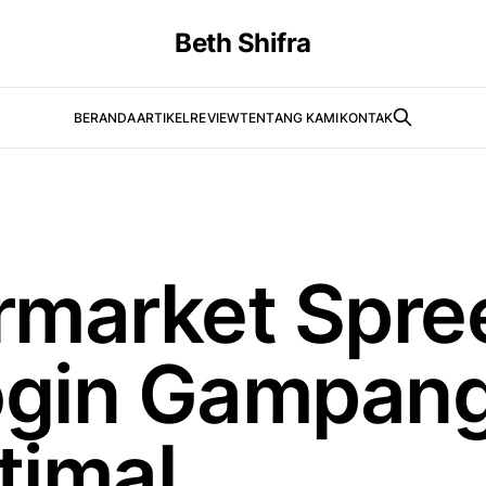
Beth Shifra
BERANDA
ARTIKEL
REVIEW
TENTANG KAMI
KONTAK
rmarket Spre
ogin Gampang
timal