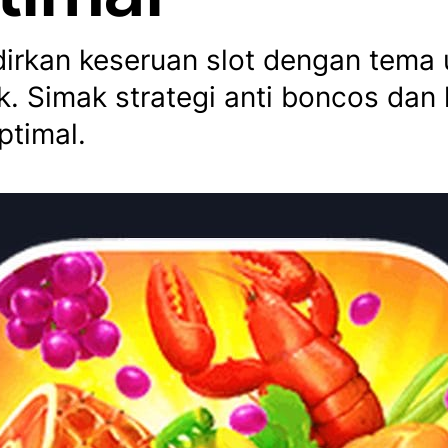
rkan keseruan slot dengan tema 
 Simak strategi anti boncos dan 
ptimal.