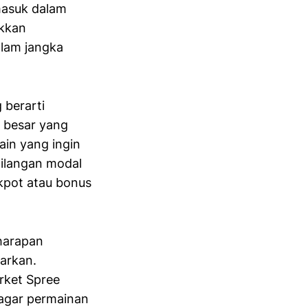
masuk dalam
ukkan
alam jangka
 berarti
h besar yang
ain yang ingin
hilangan modal
kpot atau bonus
harapan
arkan.
rket Spree
 agar permainan