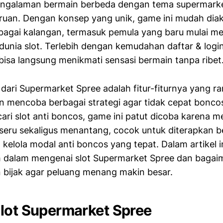
ngalaman bermain berbeda dengan tema supermark
ruan. Dengan konsep yang unik, game ini mudah diak
rbagai kalangan, termasuk pemula yang baru mulai m
dunia slot. Terlebih dengan kemudahan daftar & logi
bisa langsung menikmati sensasi bermain tanpa ribet
 dari Supermarket Spree adalah fitur-fiturnya yang r
in mencoba berbagai strategi agar tidak cepat bonco
ari slot anti boncos, game ini patut dicoba karena
eru sekaligus menantang, cocok untuk diterapkan be
kelola modal anti boncos yang tepat. Dalam artikel in
 dalam mengenai slot Supermarket Spree dan bagai
 bijak agar peluang menang makin besar.
lot Supermarket Spree