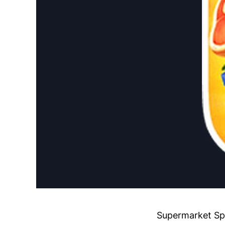
Supermarket Spr