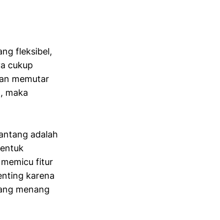
g fleksibel,
a cukup
 dan memutar
n, maka
antang adalah
bentuk
 memicu fitur
penting karena
uang menang