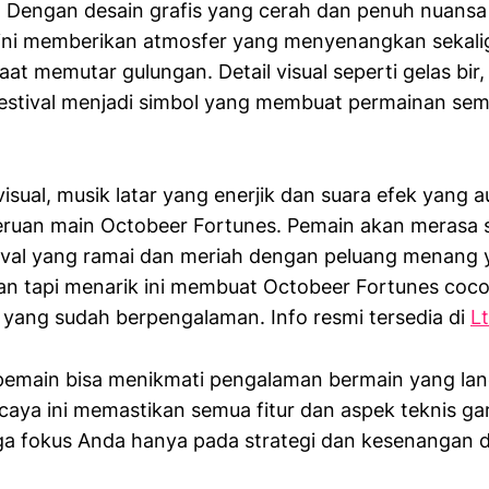
a. Dengan desain grafis yang cerah dan penuh nuansa
lot ini memberikan atmosfer yang menyenangkan sekali
t memutar gulungan. Detail visual seperti gelas bir, 
estival menjadi simbol yang membuat permainan sem
 visual, musik latar yang enerjik dan suara efek yang a
uan main Octobeer Fortunes. Pemain akan merasa se
ival yang ramai dan meriah dengan peluang menang
an tapi menarik ini membuat Octobeer Fortunes coc
yang sudah berpengalaman. Info resmi tersedia di
L
 pemain bisa menikmati pengalaman bermain yang la
ercaya ini memastikan semua fitur dan aspek teknis ga
ga fokus Anda hanya pada strategi dan kesenangan d