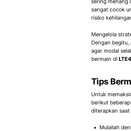
sering menang d
sangat cocok un
risiko kehilanga
Mengelola strat
Dengan begitu,
agar modal sela
bermain di
LTE
Tips Berm
Untuk memaksim
berikut beberap
diterapkan saat
Mulailah den