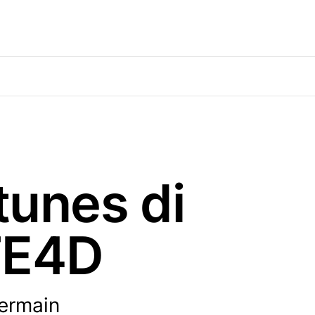
unes di
LTE4D
ermain