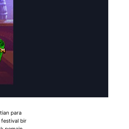
tian para
estival bir
ak pemain