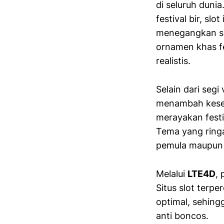
di seluruh duni
festival bir, s
menegangkan saa
ornamen khas f
realistis.
Selain dari segi
menambah keser
merayakan fest
Tema yang ring
pemula maupun 
Melalui
LTE4D
,
Situs slot terp
optimal, sehing
anti boncos.