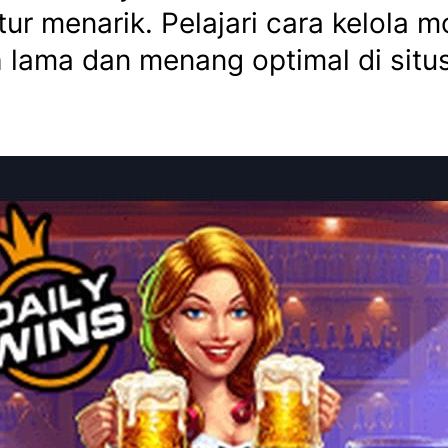
tur menarik. Pelajari cara kelola m
 lama dan menang optimal di situs