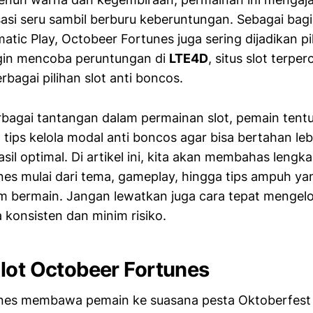
si seru sambil berburu keberuntungan. Sebagai bagia
atic Play, Octobeer Fortunes juga sering dijadikan pi
gin mencoba peruntungan di
LTE4D
, situs slot terpe
bagai pilihan slot anti boncos.
agai tantangan dalam permainan slot, pemain tentu
 tips kelola modal anti boncos agar bisa bertahan le
il optimal. Di artikel ini, kita akan membahas lengk
es mulai dari tema, gameplay, hingga tips ampuh ya
m bermain. Jangan lewatkan juga cara tepat mengelo
konsisten dan minim risiko.
lot Octobeer Fortunes
nes membawa pemain ke suasana pesta Oktoberfest 