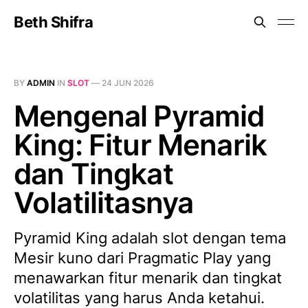
Beth Shifra
BY
ADMIN
IN
SLOT
—
24 JUN 2026
Mengenal Pyramid
King: Fitur Menarik
dan Tingkat
Volatilitasnya
Pyramid King adalah slot dengan tema
Mesir kuno dari Pragmatic Play yang
menawarkan fitur menarik dan tingkat
volatilitas yang harus Anda ketahui.