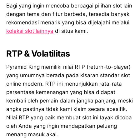
Bagi yang ingin mencoba berbagai pilihan slot lain
dengan tema dan fitur berbeda, tersedia banyak
rekomendasi menarik yang bisa dijelajahi melalui
koleksi slot lainnya
di situs kami.
RTP & Volatilitas
Pyramid King memiliki nilai RTP (return-to-player)
yang umumnya berada pada kisaran standar slot
online modern. RTP ini menunjukkan rata-rata
persentase kemenangan yang bisa didapat
kembali oleh pemain dalam jangka panjang, meski
angka pastinya tidak kami klaim secara spesifik.
Nilai RTP yang baik membuat slot ini layak dicoba
oleh Anda yang ingin mendapatkan peluang
menang masuk akal.