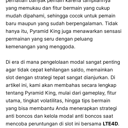
perhatian banyak pemain karena tampilannya
yang memukau dan fitur bermain yang cukup
mudah dipahami, sehingga cocok untuk pemain
baru maupun yang sudah berpengalaman. Tidak
hanya itu, Pyramid King juga menawarkan sensasi
permainan yang seru dengan peluang
kemenangan yang menggoda.
Di era di mana pengelolaan modal sangat penting
agar tidak cepat kehilangan saldo, memainkan
slot dengan strategi tepat sangat dianjurkan. Di
artikel ini, kami akan membahas secara lengkap
tentang Pyramid King, mulai dari gameplay, fitur
utama, tingkat volatilitas, hingga tips bermain
yang bisa membantu Anda menerapkan strategi
anti boncos dan kelola modal anti boncos saat
mencoba peruntungan di slot ini bersama
LTE4D
.