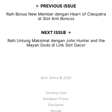
PREVIOUS ISSUE
Raih Bonus New Member dengan Heart of Cleopatra
di Slot Anti Boncos
NEXT ISSUE
Raih Untung Maksimal dengan John Hunter and the
Mayan Gods di Link Slot Gacor
Beth Shifra © 2026
Tentang Kami
Kebijakan Privasi
Disclaimer
Kontak