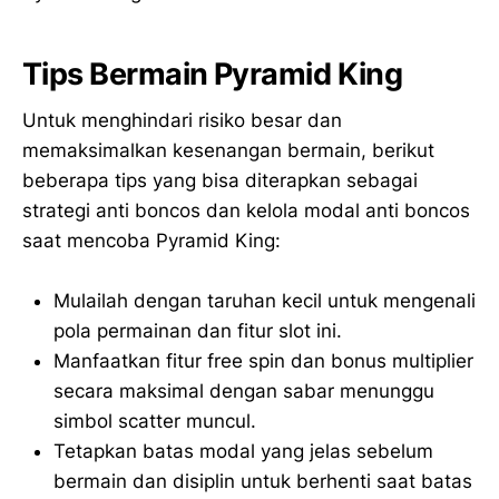
Tips Bermain Pyramid King
Untuk menghindari risiko besar dan
memaksimalkan kesenangan bermain, berikut
beberapa tips yang bisa diterapkan sebagai
strategi anti boncos dan kelola modal anti boncos
saat mencoba Pyramid King:
Mulailah dengan taruhan kecil untuk mengenali
pola permainan dan fitur slot ini.
Manfaatkan fitur free spin dan bonus multiplier
secara maksimal dengan sabar menunggu
simbol scatter muncul.
Tetapkan batas modal yang jelas sebelum
bermain dan disiplin untuk berhenti saat batas