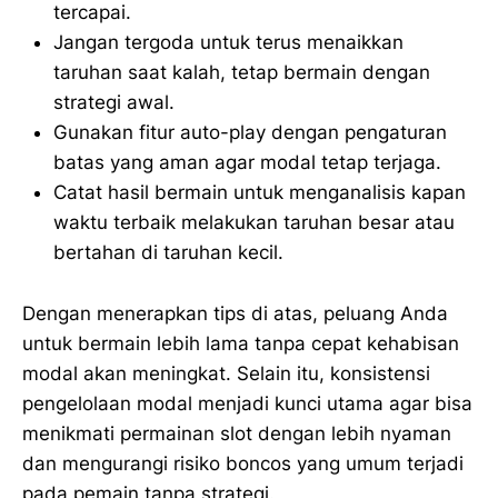
tercapai.
Jangan tergoda untuk terus menaikkan
taruhan saat kalah, tetap bermain dengan
strategi awal.
Gunakan fitur auto-play dengan pengaturan
batas yang aman agar modal tetap terjaga.
Catat hasil bermain untuk menganalisis kapan
waktu terbaik melakukan taruhan besar atau
bertahan di taruhan kecil.
Dengan menerapkan tips di atas, peluang Anda
untuk bermain lebih lama tanpa cepat kehabisan
modal akan meningkat. Selain itu, konsistensi
pengelolaan modal menjadi kunci utama agar bisa
menikmati permainan slot dengan lebih nyaman
dan mengurangi risiko boncos yang umum terjadi
pada pemain tanpa strategi.