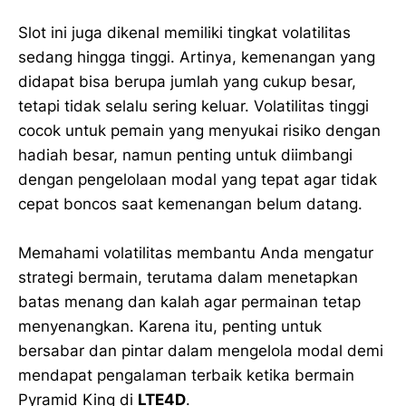
Slot ini juga dikenal memiliki tingkat volatilitas
sedang hingga tinggi. Artinya, kemenangan yang
didapat bisa berupa jumlah yang cukup besar,
tetapi tidak selalu sering keluar. Volatilitas tinggi
cocok untuk pemain yang menyukai risiko dengan
hadiah besar, namun penting untuk diimbangi
dengan pengelolaan modal yang tepat agar tidak
cepat boncos saat kemenangan belum datang.
Memahami volatilitas membantu Anda mengatur
strategi bermain, terutama dalam menetapkan
batas menang dan kalah agar permainan tetap
menyenangkan. Karena itu, penting untuk
bersabar dan pintar dalam mengelola modal demi
mendapat pengalaman terbaik ketika bermain
Pyramid King di
LTE4D
.