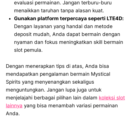
evaluasi permainan. Jangan terburu-buru
menaikkan taruhan tanpa alasan kuat.
Gunakan platform terpercaya seperti LTE4D:
Dengan layanan yang handal dan metode
deposit mudah, Anda dapat bermain dengan
nyaman dan fokus meningkatkan skill bermain
slot pemula.
Dengan menerapkan tips di atas, Anda bisa
mendapatkan pengalaman bermain Mystical
Spirits yang menyenangkan sekaligus
menguntungkan. Jangan lupa juga untuk
menjelajahi berbagai pilihan lain dalam
koleksi slot
lainnya
yang bisa menambah variasi permainan
Anda.