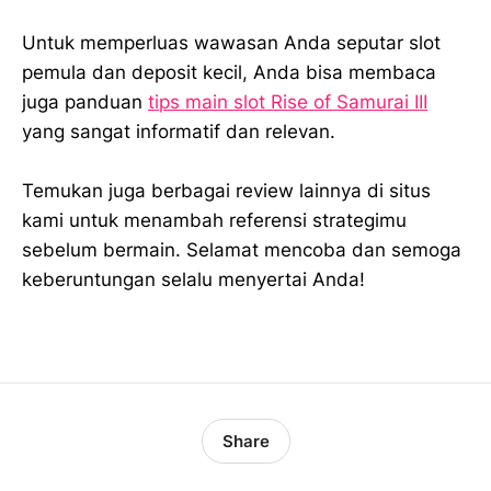
Untuk memperluas wawasan Anda seputar slot
pemula dan deposit kecil, Anda bisa membaca
juga panduan
tips main slot Rise of Samurai III
yang sangat informatif dan relevan.
Temukan juga berbagai review lainnya di situs
kami untuk menambah referensi strategimu
sebelum bermain. Selamat mencoba dan semoga
keberuntungan selalu menyertai Anda!
Share