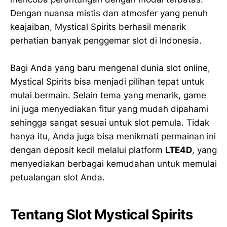
Dengan nuansa mistis dan atmosfer yang penuh
keajaiban, Mystical Spirits berhasil menarik
perhatian banyak penggemar slot di Indonesia.
Bagi Anda yang baru mengenal dunia slot online,
Mystical Spirits bisa menjadi pilihan tepat untuk
mulai bermain. Selain tema yang menarik, game
ini juga menyediakan fitur yang mudah dipahami
sehingga sangat sesuai untuk slot pemula. Tidak
hanya itu, Anda juga bisa menikmati permainan ini
dengan deposit kecil melalui platform
LTE4D
, yang
menyediakan berbagai kemudahan untuk memulai
petualangan slot Anda.
Tentang Slot Mystical Spirits