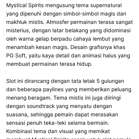
Mystical Spirits mengusung tema supernatural
yang dipenuhi dengan simbol-simbol magis dan
makhluk mistis. Atmosfer permainan terasa sangat
misterius, dengan latar belakang yang didominasi
oleh warna gelap berpadu cahaya lembut yang
menambah kesan magis. Desain grafisnya khas
PG Soft, yaitu kaya detail dan animasi halus yang
membuat permainan terasa hidup.
Slot ini dirancang dengan tata letak 5 gulungan
dan beberapa paylines yang memberikan peluang
menang beragam. Tema mistis ini juga diiringi
dengan soundtrack yang menyatu dengan
suasana, sehingga pemain dapat merasakan
sensasi penuh teka-teki selama bermain.
Kombinasi tema dan visual yang memikat