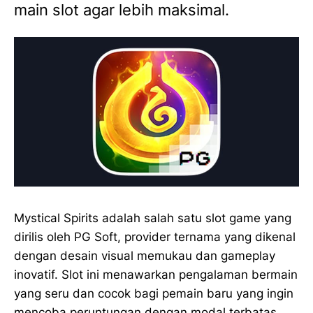
main slot agar lebih maksimal.
Mystical Spirits adalah salah satu slot game yang
dirilis oleh PG Soft, provider ternama yang dikenal
dengan desain visual memukau dan gameplay
inovatif. Slot ini menawarkan pengalaman bermain
yang seru dan cocok bagi pemain baru yang ingin
mencoba peruntungan dengan modal terbatas.