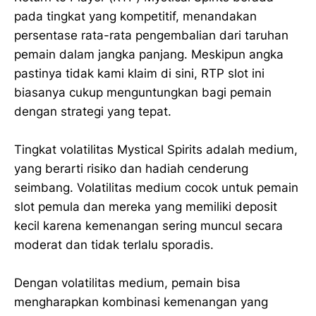
pada tingkat yang kompetitif, menandakan
persentase rata-rata pengembalian dari taruhan
pemain dalam jangka panjang. Meskipun angka
pastinya tidak kami klaim di sini, RTP slot ini
biasanya cukup menguntungkan bagi pemain
dengan strategi yang tepat.
Tingkat volatilitas Mystical Spirits adalah medium,
yang berarti risiko dan hadiah cenderung
seimbang. Volatilitas medium cocok untuk pemain
slot pemula dan mereka yang memiliki deposit
kecil karena kemenangan sering muncul secara
moderat dan tidak terlalu sporadis.
Dengan volatilitas medium, pemain bisa
mengharapkan kombinasi kemenangan yang