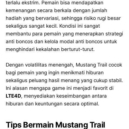
terlalu ekstrim. Pemain bisa mendapatkan
kemenangan secara berkala dengan jumlah
hadiah yang bervariasi, sehingga risiko rugi besar
sekaligus sangat kecil. Kondisi ini sangat
membantu para pemain yang menerapkan strategi
anti boncos dan kelola modal anti boncos untuk
menghindari kekalahan berturut-turut.
Dengan volatilitas menengah, Mustang Trail cocok
bagi pemain yang ingin menikmati hiburan
sekaligus peluang hasil menang yang cukup stabil.
Ini alasan mengapa game ini menjadi favorit di
LTE4D
, menyediakan keseimbangan antara
hiburan dan keuntungan secara optimal.
Tips Bermain Mustang Trail