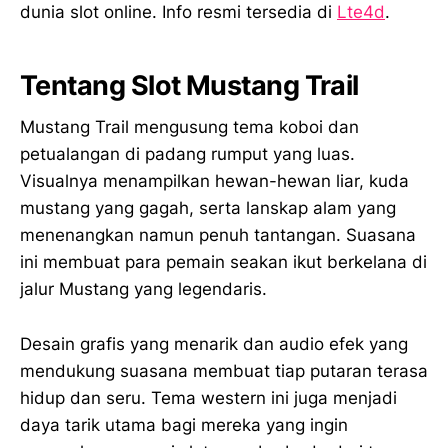
dunia slot online. Info resmi tersedia di
Lte4d
.
Tentang Slot Mustang Trail
Mustang Trail mengusung tema koboi dan
petualangan di padang rumput yang luas.
Visualnya menampilkan hewan-hewan liar, kuda
mustang yang gagah, serta lanskap alam yang
menenangkan namun penuh tantangan. Suasana
ini membuat para pemain seakan ikut berkelana di
jalur Mustang yang legendaris.
Desain grafis yang menarik dan audio efek yang
mendukung suasana membuat tiap putaran terasa
hidup dan seru. Tema western ini juga menjadi
daya tarik utama bagi mereka yang ingin