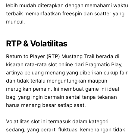
lebih mudah diterapkan dengan memahami waktu
terbaik memanfaatkan freespin dan scatter yang
muncul.
RTP & Volatilitas
Return to Player (RTP) Mustang Trail berada di
kisaran rata-rata slot online dari Pragmatic Play,
artinya peluang menang yang diberikan cukup fair
dan tidak terlalu menguntungkan maupun
merugikan pemain. Ini membuat game ini ideal
bagi yang ingin bermain santai tanpa tekanan
harus menang besar setiap saat.
Volatilitas slot ini termasuk dalam kategori
sedang, yang berarti fluktuasi kemenangan tidak