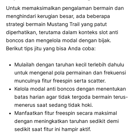
Untuk memaksimalkan pengalaman bermain dan
menghindari kerugian besar, ada beberapa
strategi bermain Mustang Trail yang patut
diperhatikan, terutama dalam konteks slot anti
boncos dan mengelola modal dengan bijak.
Berikut tips jitu yang bisa Anda coba:
Mulailah dengan taruhan kecil terlebih dahulu
untuk mengenal pola permainan dan frekuensi
munculnya fitur freespin serta scatter.
Kelola modal anti boncos dengan menentukan
batas harian agar tidak tergoda bermain terus-
menerus saat sedang tidak hoki.
Manfaatkan fitur freespin secara maksimal
dengan meningkatkan taruhan sedikit demi
sedikit saat fitur ini hampir aktif.