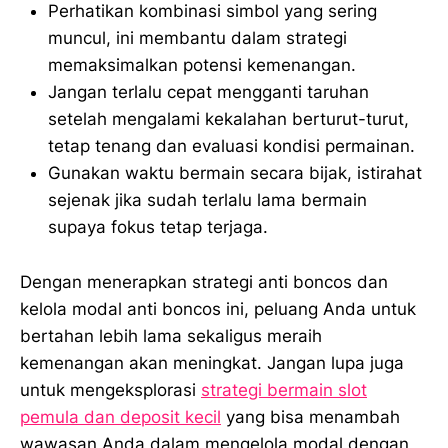
Perhatikan kombinasi simbol yang sering
muncul, ini membantu dalam strategi
memaksimalkan potensi kemenangan.
Jangan terlalu cepat mengganti taruhan
setelah mengalami kekalahan berturut-turut,
tetap tenang dan evaluasi kondisi permainan.
Gunakan waktu bermain secara bijak, istirahat
sejenak jika sudah terlalu lama bermain
supaya fokus tetap terjaga.
Dengan menerapkan strategi anti boncos dan
kelola modal anti boncos ini, peluang Anda untuk
bertahan lebih lama sekaligus meraih
kemenangan akan meningkat. Jangan lupa juga
untuk mengeksplorasi
strategi bermain slot
pemula dan deposit kecil
yang bisa menambah
wawasan Anda dalam mengelola modal dengan