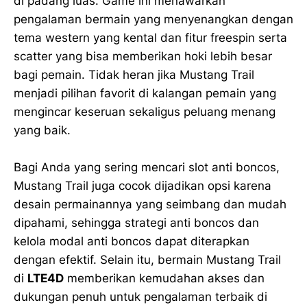
di padang luas. Game ini menawarkan
pengalaman bermain yang menyenangkan dengan
tema western yang kental dan fitur freespin serta
scatter yang bisa memberikan hoki lebih besar
bagi pemain. Tidak heran jika Mustang Trail
menjadi pilihan favorit di kalangan pemain yang
mengincar keseruan sekaligus peluang menang
yang baik.
Bagi Anda yang sering mencari slot anti boncos,
Mustang Trail juga cocok dijadikan opsi karena
desain permainannya yang seimbang dan mudah
dipahami, sehingga strategi anti boncos dan
kelola modal anti boncos dapat diterapkan
dengan efektif. Selain itu, bermain Mustang Trail
di
LTE4D
memberikan kemudahan akses dan
dukungan penuh untuk pengalaman terbaik di