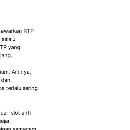
menawarkan RTP
 selalu
RTP yang
jang.
dium. Artinya,
 dan
 terlalu sering
ri slot anti
ejar
mainan semacam