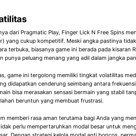
tilitas
innya dari Pragmatic Play, Finger Lick N Free Spins 
r) yang cukup kompetitif. Meski angka pastinya tidak
ra terbuka, biasanya game ini berada pada kisaran 
 punya peluang menang yang adil dalam jangka pan
itas, game ini tergolong memiliki tingkat volatilitas me
g didapatkan cenderung seimbang antara frekuensi
ain bisa merasakan sensasi bermain yang stabil tanpa
lahan beruntun yang membuat frustrasi.
ium memberi rasa aman terutama bagi Anda yang menca
tidak perlu mempertaruhkan modal besar untuk meng
ar. Dengan strategi kelola modal anti boncos, per