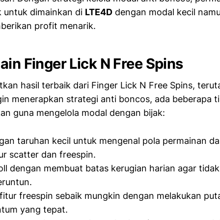
k untuk dimainkan di
LTE4D
dengan modal kecil namu
erikan profit menarik.
ain Finger Lick N Free Spins
an hasil terbaik dari Finger Lick N Free Spins, teru
in menerapkan strategi anti boncos, ada beberapa t
kan guna mengelola modal dengan bijak:
gan taruhan kecil untuk mengenal pola permainan da
ur scatter dan freespin.
oll dengan membuat batas kerugian harian agar tida
eruntun.
fitur freespin sebaik mungkin dengan melakukan pu
tum yang tepat.