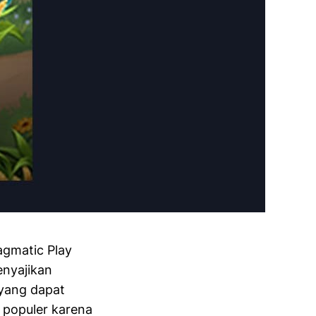
agmatic Play
enyajikan
 yang dapat
n populer karena