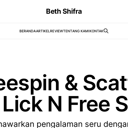
Beth Shifra
BERANDA
ARTIKEL
REVIEW
TENTANG KAMI
KONTAK
eespin & Scat
 Lick N Free 
enawarkan pengalaman seru dengan