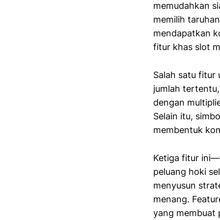
memudahkan sia
memilih taruha
mendapatkan kom
fitur khas slo
Salah satu fitu
jumlah tertent
dengan multipli
Selain itu, simb
membentuk komb
Ketiga fitur in
peluang hoki se
menyusun strat
menang. Feature
yang membuat p