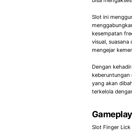
bisa mengakse
Slot ini mengg
menggabungkan 
kesempatan free
visual, suasan
mengejar kemen
Dengan kehadir
keberuntungan 
yang akan dibah
terkelola dengan
Gameplay 
Slot Finger Lic