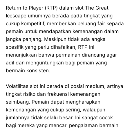
Return to Player (RTP) dalam slot The Great
Icescape umumnya berada pada tingkat yang
cukup kompetitif, memberikan peluang fair kepada
pemain untuk mendapatkan kemenangan dalam
jangka panjang. Meskipun tidak ada angka
spesifik yang perlu dihafalkan, RTP ini
menunjukkan bahwa permainan dirancang agar
adil dan menguntungkan bagi pemain yang
bermain konsisten.
Volatilitas slot ini berada di posisi medium, artinya
tingkat risiko dan frekuensi kemenangan
seimbang. Pemain dapat mengharapkan
kemenangan yang cukup sering, walaupun
jumlahnya tidak selalu besar. Ini sangat cocok
bagi mereka yang mencari pengalaman bermain