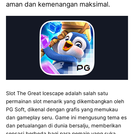
aman dan kemenangan maksimal.
Slot The Great Icescape adalah salah satu
permainan slot menarik yang dikembangkan oleh
PG Soft, dikenal dengan grafis yang memukau
dan gameplay seru. Game ini mengusung tema es
dan petualangan di dunia bersalju, memberikan
sensasi berbeda bagi para pemain yang suka