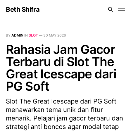
Beth Shifra
BY
ADMIN
IN
SLOT
—
30 MAY 2026
Rahasia Jam Gacor
Terbaru di Slot The
Great Icescape dari
PG Soft
Slot The Great Icescape dari PG Soft
menawarkan tema unik dan fitur
menarik. Pelajari jam gacor terbaru dan
strategi anti boncos agar modal tetap