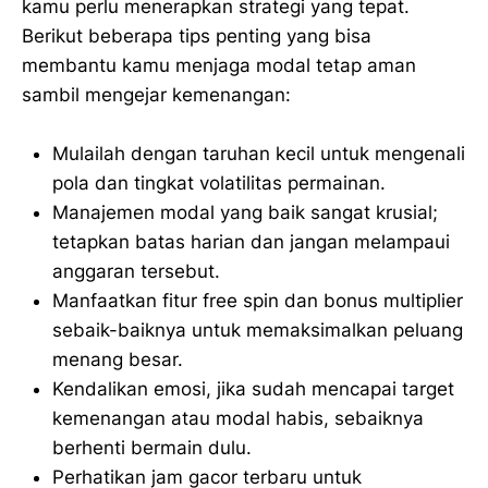
kamu perlu menerapkan strategi yang tepat.
Berikut beberapa tips penting yang bisa
membantu kamu menjaga modal tetap aman
sambil mengejar kemenangan:
Mulailah dengan taruhan kecil untuk mengenali
pola dan tingkat volatilitas permainan.
Manajemen modal yang baik sangat krusial;
tetapkan batas harian dan jangan melampaui
anggaran tersebut.
Manfaatkan fitur free spin dan bonus multiplier
sebaik-baiknya untuk memaksimalkan peluang
menang besar.
Kendalikan emosi, jika sudah mencapai target
kemenangan atau modal habis, sebaiknya
berhenti bermain dulu.
Perhatikan jam gacor terbaru untuk