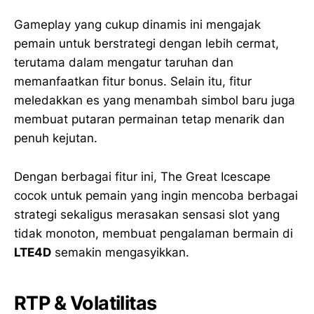
Gameplay yang cukup dinamis ini mengajak
pemain untuk berstrategi dengan lebih cermat,
terutama dalam mengatur taruhan dan
memanfaatkan fitur bonus. Selain itu, fitur
meledakkan es yang menambah simbol baru juga
membuat putaran permainan tetap menarik dan
penuh kejutan.
Dengan berbagai fitur ini, The Great Icescape
cocok untuk pemain yang ingin mencoba berbagai
strategi sekaligus merasakan sensasi slot yang
tidak monoton, membuat pengalaman bermain di
LTE4D
semakin mengasyikkan.
RTP & Volatilitas