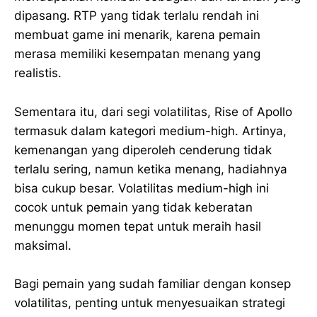
dipasang. RTP yang tidak terlalu rendah ini
membuat game ini menarik, karena pemain
merasa memiliki kesempatan menang yang
realistis.
Sementara itu, dari segi volatilitas, Rise of Apollo
termasuk dalam kategori medium-high. Artinya,
kemenangan yang diperoleh cenderung tidak
terlalu sering, namun ketika menang, hadiahnya
bisa cukup besar. Volatilitas medium-high ini
cocok untuk pemain yang tidak keberatan
menunggu momen tepat untuk meraih hasil
maksimal.
Bagi pemain yang sudah familiar dengan konsep
volatilitas, penting untuk menyesuaikan strategi