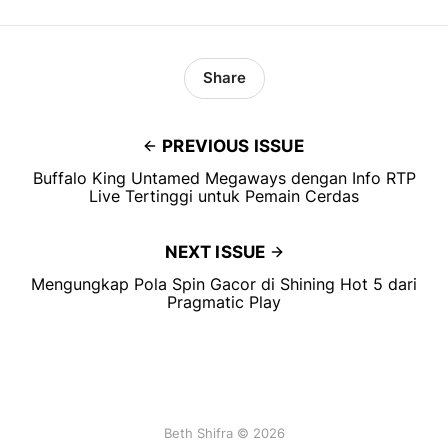
Share
PREVIOUS ISSUE
Buffalo King Untamed Megaways dengan Info RTP
Live Tertinggi untuk Pemain Cerdas
NEXT ISSUE
Mengungkap Pola Spin Gacor di Shining Hot 5 dari
Pragmatic Play
Beth Shifra © 2026