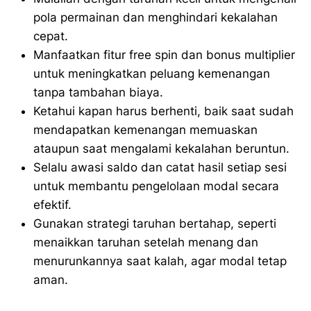
pola permainan dan menghindari kekalahan
cepat.
Manfaatkan fitur free spin dan bonus multiplier
untuk meningkatkan peluang kemenangan
tanpa tambahan biaya.
Ketahui kapan harus berhenti, baik saat sudah
mendapatkan kemenangan memuaskan
ataupun saat mengalami kekalahan beruntun.
Selalu awasi saldo dan catat hasil setiap sesi
untuk membantu pengelolaan modal secara
efektif.
Gunakan strategi taruhan bertahap, seperti
menaikkan taruhan setelah menang dan
menurunkannya saat kalah, agar modal tetap
aman.