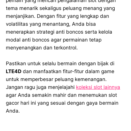
pemain yang mencari pengalaman slot dengan
tema menarik sekaligus peluang menang yang
menjanjikan. Dengan fitur yang lengkap dan
volatilitas yang menantang, Anda bisa
menerapkan strategi anti boncos serta kelola
modal anti boncos agar permainan tetap
menyenangkan dan terkontrol.
Pastikan untuk selalu bermain dengan bijak di
LTE4D
dan manfaatkan fitur-fitur dalam game
untuk memperbesar peluang kemenangan.
Jangan ragu juga menjelajahi
koleksi slot lainnya
agar Anda semakin mahir dan menemukan slot
gacor hari ini yang sesuai dengan gaya bermain
Anda.