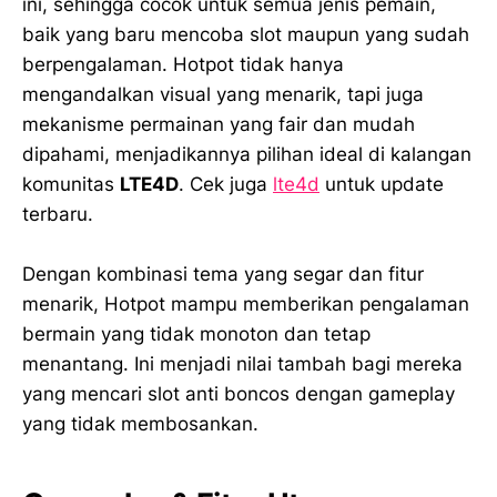
ini, sehingga cocok untuk semua jenis pemain,
baik yang baru mencoba slot maupun yang sudah
berpengalaman. Hotpot tidak hanya
mengandalkan visual yang menarik, tapi juga
mekanisme permainan yang fair dan mudah
dipahami, menjadikannya pilihan ideal di kalangan
komunitas
LTE4D
. Cek juga
lte4d
untuk update
terbaru.
Dengan kombinasi tema yang segar dan fitur
menarik, Hotpot mampu memberikan pengalaman
bermain yang tidak monoton dan tetap
menantang. Ini menjadi nilai tambah bagi mereka
yang mencari slot anti boncos dengan gameplay
yang tidak membosankan.