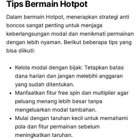
Tips Bermain Hotpot
Dalam bermain Hotpot, menerapkan strategi anti
boncos sangat penting untuk menjaga
keberlangsungan modal dan menikmati permainan
dengan lebih nyaman. Berikut beberapa tips yang
bisa diikuti:
Kelola modal dengan bijak: Tetapkan batas
dana harian dan jangan melebihi anggaran
yang sudah ditentukan.
Manfaatkan fitur free spin dan multiplier agar
peluang menang lebih besar tanpa
mengeluarkan modal tambahan.
Mulai dengan taruhan kecil untuk memahami
pola dan fitur permainan sebelum
meningkatkan taruhan.