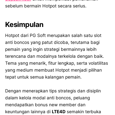
sebelum bermain Hotpot secara serius.
Kesimpulan
Hotpot dari PG Soft merupakan salah satu slot
anti boncos yang patut dicoba, terutama bagi
pemain yang ingin strategi bermainnya lebih
terencana dan modalnya terkelola dengan baik.
Tema yang menarik, fitur lengkap, serta volatilitas
yang medium membuat Hotpot menjadi pilihan
tepat untuk semua kalangan pemain.
Dengan menerapkan tips strategis dan disiplin
dalam kelola modal anti boncos, peluang
mendapatkan bonus new member dan
keuntungan lainnya di
LTE4D
semakin terbuka