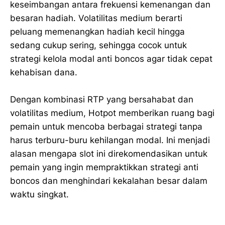
keseimbangan antara frekuensi kemenangan dan
besaran hadiah. Volatilitas medium berarti
peluang memenangkan hadiah kecil hingga
sedang cukup sering, sehingga cocok untuk
strategi kelola modal anti boncos agar tidak cepat
kehabisan dana.
Dengan kombinasi RTP yang bersahabat dan
volatilitas medium, Hotpot memberikan ruang bagi
pemain untuk mencoba berbagai strategi tanpa
harus terburu-buru kehilangan modal. Ini menjadi
alasan mengapa slot ini direkomendasikan untuk
pemain yang ingin mempraktikkan strategi anti
boncos dan menghindari kekalahan besar dalam
waktu singkat.