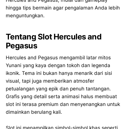
Hercules and Pegasus, mulai dari gameplay
hingga tips bermain agar pengalaman Anda lebih
menguntungkan.
Tentang Slot Hercules and
Pegasus
Hercules and Pegasus mengambil latar mitos
Yunani yang kaya dengan tokoh dan legenda
ikonik. Tema ini bukan hanya menarik dari sisi
visual, tapi juga memberikan atmosfer
petualangan yang epik dan penuh tantangan.
Grafis yang detail serta animasi halus membuat
slot ini terasa premium dan menyenangkan untuk
dimainkan berulang kali.
Slot ini menampilkan simbol-simbol khas seperti