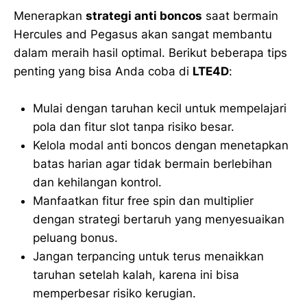
Menerapkan
strategi anti boncos
saat bermain
Hercules and Pegasus akan sangat membantu
dalam meraih hasil optimal. Berikut beberapa tips
penting yang bisa Anda coba di
LTE4D
:
Mulai dengan taruhan kecil untuk mempelajari
pola dan fitur slot tanpa risiko besar.
Kelola modal anti boncos dengan menetapkan
batas harian agar tidak bermain berlebihan
dan kehilangan kontrol.
Manfaatkan fitur free spin dan multiplier
dengan strategi bertaruh yang menyesuaikan
peluang bonus.
Jangan terpancing untuk terus menaikkan
taruhan setelah kalah, karena ini bisa
memperbesar risiko kerugian.