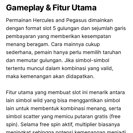
Gameplay & Fitur Utama
Permainan Hercules and Pegasus dimainkan
dengan format slot 5 gulungan dan sejumlah garis
pembayaran yang memberikan kesempatan
menang beragam. Cara mainnya cukup
sederhana, pemain hanya perlu memilih taruhan
dan memutar gulungan. Jika simbol-simbol
tertentu muncul dalam kombinasi yang valid,
maka kemenangan akan didapatkan.
Fitur utama yang membuat slot ini menarik antara
lain simbol wild yang bisa menggantikan simbol
lain untuk membentuk kombinasi menang, serta
simbol scatter yang memicu putaran gratis (free
spin). Selama free spin aktif, multiplier biasanya
meningkat sehingga potensi kemenangan menjadi