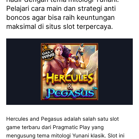
Pelajari cara main dan strategi anti
boncos agar bisa raih keuntungan
maksimal di situs slot terpercaya.
Hercules and Pegasus adalah salah satu slot
game terbaru dari Pragmatic Play yang
mengusung tema mitologi Yunani klasik. Slot ini