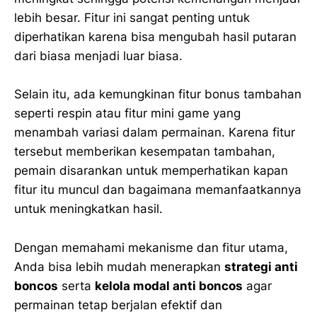
lebih besar. Fitur ini sangat penting untuk
diperhatikan karena bisa mengubah hasil putaran
dari biasa menjadi luar biasa.
Selain itu, ada kemungkinan fitur bonus tambahan
seperti respin atau fitur mini game yang
menambah variasi dalam permainan. Karena fitur
tersebut memberikan kesempatan tambahan,
pemain disarankan untuk memperhatikan kapan
fitur itu muncul dan bagaimana memanfaatkannya
untuk meningkatkan hasil.
Dengan memahami mekanisme dan fitur utama,
Anda bisa lebih mudah menerapkan
strategi anti
boncos
serta
kelola modal anti boncos
agar
permainan tetap berjalan efektif dan