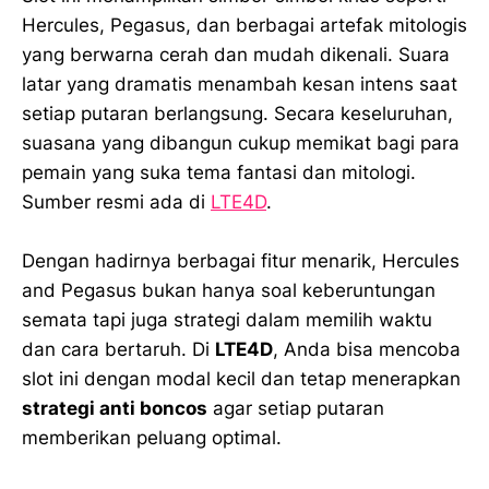
Hercules, Pegasus, dan berbagai artefak mitologis
yang berwarna cerah dan mudah dikenali. Suara
latar yang dramatis menambah kesan intens saat
setiap putaran berlangsung. Secara keseluruhan,
suasana yang dibangun cukup memikat bagi para
pemain yang suka tema fantasi dan mitologi.
Sumber resmi ada di
LTE4D
.
Dengan hadirnya berbagai fitur menarik, Hercules
and Pegasus bukan hanya soal keberuntungan
semata tapi juga strategi dalam memilih waktu
dan cara bertaruh. Di
LTE4D
, Anda bisa mencoba
slot ini dengan modal kecil dan tetap menerapkan
strategi anti boncos
agar setiap putaran
memberikan peluang optimal.