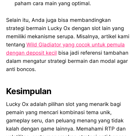
paham cara main yang optimal.
Selain itu, Anda juga bisa membandingkan
strategi bermain Lucky Ox dengan slot lain yang
memiliki mekanisme serupa. Misalnya, artikel kami
tentang
Wild Gladiator yang cocok untuk pemula
dengan deposit kecil
bisa jadi referensi tambahan
dalam mengatur strategi bermain dan modal agar
anti boncos.
Kesimpulan
Lucky Ox adalah pilihan slot yang menarik bagi
pemain yang mencari kombinasi tema unik,
gameplay seru, dan peluang menang yang tidak
kalah dengan game lainnya. Memahami RTP dan