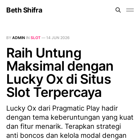
Beth Shifra
BY
ADMIN
IN
SLOT
—
14 JUN 2026
Raih Untung
Maksimal dengan
Lucky Ox di Situs
Slot Terpercaya
Lucky Ox dari Pragmatic Play hadir
dengan tema keberuntungan yang kuat
dan fitur menarik. Terapkan strategi
anti boncos dan kelola modal dengan