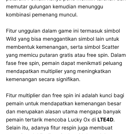
memutar gulungan kemudian menunggu
kombinasi pemenang muncul.
Fitur unggulan dalam game ini termasuk simbol
Wild yang bisa menggantikan simbol lain untuk
membentuk kemenangan, serta simbol Scatter
yang memicu putaran gratis atau free spin. Dalam
fase free spin, pemain dapat menikmati peluang
mendapatkan multiplier yang meningkatkan
kemenangan secara signifikan.
Fitur multiplier dan free spin ini adalah kunci bagi
pemain untuk mendapatkan kemenangan besar
dan merupakan alasan utama mengapa banyak
pemain tertarik mencoba Lucky Ox di
LTE4D
.
Selain itu, adanya fitur respin juga membuat