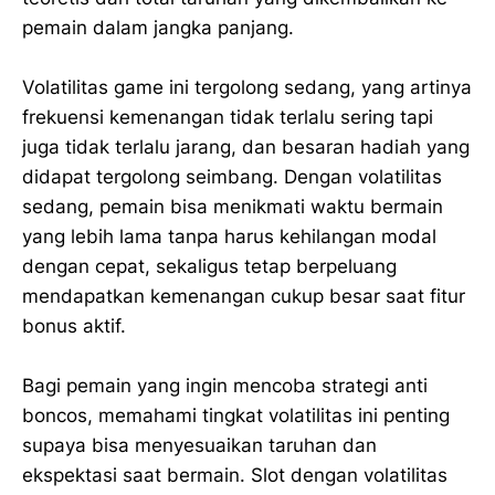
pemain dalam jangka panjang.
Volatilitas game ini tergolong sedang, yang artinya
frekuensi kemenangan tidak terlalu sering tapi
juga tidak terlalu jarang, dan besaran hadiah yang
didapat tergolong seimbang. Dengan volatilitas
sedang, pemain bisa menikmati waktu bermain
yang lebih lama tanpa harus kehilangan modal
dengan cepat, sekaligus tetap berpeluang
mendapatkan kemenangan cukup besar saat fitur
bonus aktif.
Bagi pemain yang ingin mencoba strategi anti
boncos, memahami tingkat volatilitas ini penting
supaya bisa menyesuaikan taruhan dan
ekspektasi saat bermain. Slot dengan volatilitas