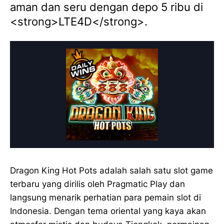
aman dan seru dengan depo 5 ribu di
<strong>LTE4D</strong>.
Dragon King Hot Pots adalah salah satu slot game
terbaru yang dirilis oleh Pragmatic Play dan
langsung menarik perhatian para pemain slot di
Indonesia. Dengan tema oriental yang kaya akan