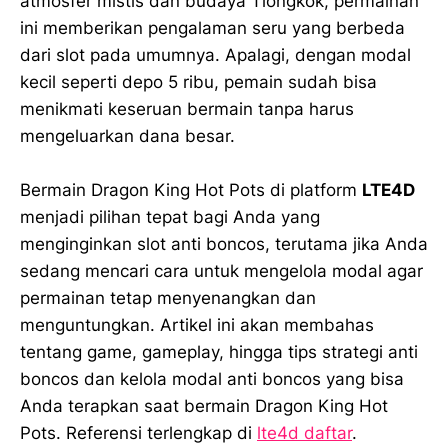
atmosfer mistis dan budaya Tiongkok, permainan
ini memberikan pengalaman seru yang berbeda
dari slot pada umumnya. Apalagi, dengan modal
kecil seperti depo 5 ribu, pemain sudah bisa
menikmati keseruan bermain tanpa harus
mengeluarkan dana besar.
Bermain Dragon King Hot Pots di platform
LTE4D
menjadi pilihan tepat bagi Anda yang
menginginkan slot anti boncos, terutama jika Anda
sedang mencari cara untuk mengelola modal agar
permainan tetap menyenangkan dan
menguntungkan. Artikel ini akan membahas
tentang game, gameplay, hingga tips strategi anti
boncos dan kelola modal anti boncos yang bisa
Anda terapkan saat bermain Dragon King Hot
Pots. Referensi terlengkap di
lte4d daftar
.