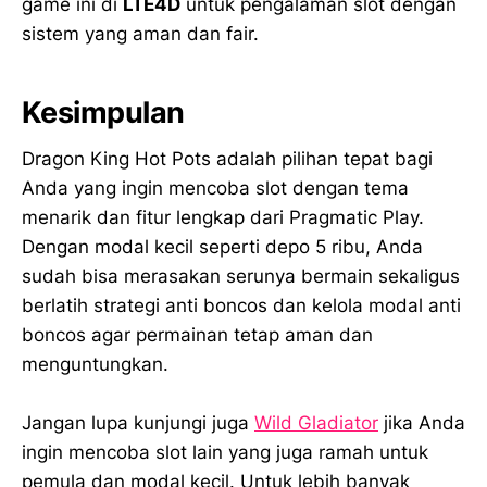
game ini di
LTE4D
untuk pengalaman slot dengan
sistem yang aman dan fair.
Kesimpulan
Dragon King Hot Pots adalah pilihan tepat bagi
Anda yang ingin mencoba slot dengan tema
menarik dan fitur lengkap dari Pragmatic Play.
Dengan modal kecil seperti depo 5 ribu, Anda
sudah bisa merasakan serunya bermain sekaligus
berlatih strategi anti boncos dan kelola modal anti
boncos agar permainan tetap aman dan
menguntungkan.
Jangan lupa kunjungi juga
Wild Gladiator
jika Anda
ingin mencoba slot lain yang juga ramah untuk
pemula dan modal kecil. Untuk lebih banyak