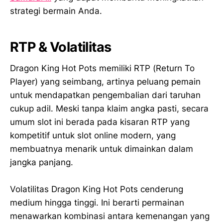
strategi bermain Anda.
RTP & Volatilitas
Dragon King Hot Pots memiliki RTP (Return To
Player) yang seimbang, artinya peluang pemain
untuk mendapatkan pengembalian dari taruhan
cukup adil. Meski tanpa klaim angka pasti, secara
umum slot ini berada pada kisaran RTP yang
kompetitif untuk slot online modern, yang
membuatnya menarik untuk dimainkan dalam
jangka panjang.
Volatilitas Dragon King Hot Pots cenderung
medium hingga tinggi. Ini berarti permainan
menawarkan kombinasi antara kemenangan yang