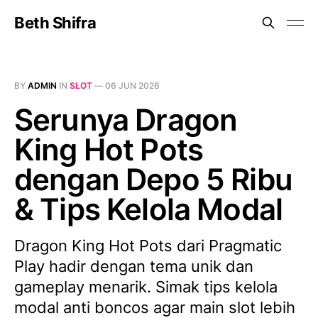
Beth Shifra
BY
ADMIN
IN
SLOT
—
06 JUN 2026
Serunya Dragon
King Hot Pots
dengan Depo 5 Ribu
& Tips Kelola Modal
Dragon King Hot Pots dari Pragmatic
Play hadir dengan tema unik dan
gameplay menarik. Simak tips kelola
modal anti boncos agar main slot lebih