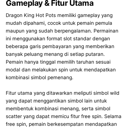
Gameplay & Fitur Utama
Dragon King Hot Pots memiliki gameplay yang
mudah dipahami, cocok untuk pemain pemula
maupun yang sudah berpengalaman. Permainan
ini menggunakan format slot standar dengan
beberapa garis pembayaran yang memberikan
banyak peluang menang di setiap putaran.
Pemain hanya tinggal memilih taruhan sesuai
modal dan melakukan spin untuk mendapatkan
kombinasi simbol pemenang.
Fitur utama yang ditawarkan meliputi simbol wild
yang dapat menggantikan simbol lain untuk
membentuk kombinasi menang, serta simbol
scatter yang dapat memicu fitur free spin. Selama
free spin, pemain berkesempatan mendapatkan