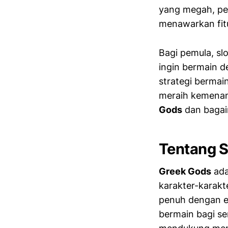
yang megah, per
menawarkan fit
Bagi pemula, slo
ingin bermain d
strategi berma
meraih kemenang
Gods
dan bagai
Tentang S
Greek Gods
ada
karakter-karakt
penuh dengan e
bermain bagi se