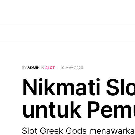
BY
ADMIN
IN
SLOT
—
10 MAY 2026
Nikmati Sl
untuk Pemu
Slot Greek Gods menawarka