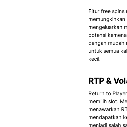
Fitur free spins
memungkinkan p
mengeluarkan mo
potensi kemena
dengan mudah m
untuk semua kal
kecil.
RTP & Vola
Return to Playe
memilih slot. M
menawarkan RTP 
mendapatkan kem
menjadi salah s