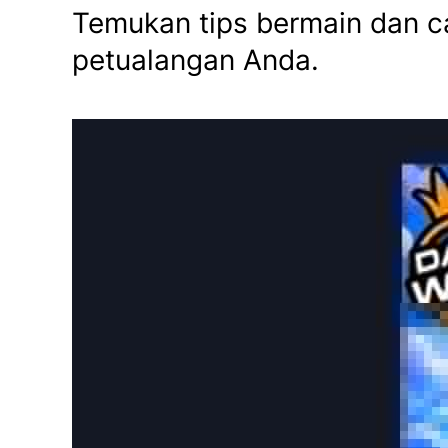
Temukan tips bermain dan ca
petualangan Anda.