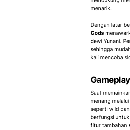
mendukung menc
menarik.
Dengan latar bel
Gods
menawarka
dewi Yunani. P
sehingga mudah 
kali mencoba s
Gameplay 
Saat memainka
menang melalui 
seperti wild d
berfungsi untuk
fitur tambahan s