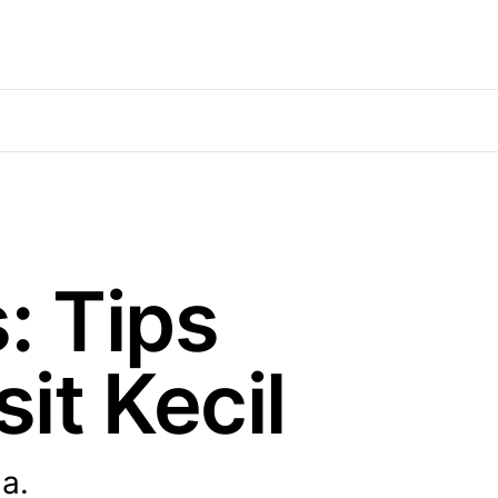
: Tips
it Kecil
a.