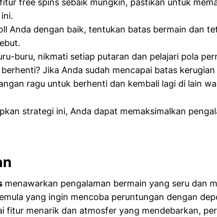
itur free spins sebaik mungkin, pastikan untuk mem
ini.
oll Anda dengan baik, tentukan batas bermain dan t
ebut.
ru-buru, nikmati setiap putaran dan pelajari pola pe
 berhenti? Jika Anda sudah mencapai batas kerugian
jangan ragu untuk berhenti dan kembali lagi di lain wa
kan strategi ini, Anda dapat memaksimalkan penga
an
s
menawarkan pengalaman bermain yang seru dan m
emula yang ingin mencoba peruntungan dengan depos
 fitur menarik dan atmosfer yang mendebarkan, per