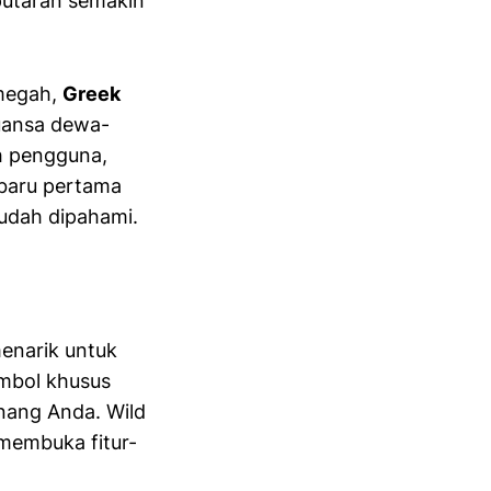
utaran semakin
 megah,
Greek
uansa dewa-
h pengguna,
 baru pertama
udah dipahami.
enarik untuk
imbol khusus
nang Anda. Wild
 membuka fitur-