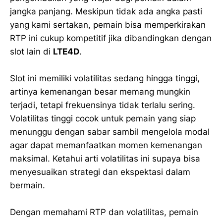
jangka panjang. Meskipun tidak ada angka pasti
yang kami sertakan, pemain bisa memperkirakan
RTP ini cukup kompetitif jika dibandingkan dengan
slot lain di
LTE4D
.
Slot ini memiliki volatilitas sedang hingga tinggi,
artinya kemenangan besar memang mungkin
terjadi, tetapi frekuensinya tidak terlalu sering.
Volatilitas tinggi cocok untuk pemain yang siap
menunggu dengan sabar sambil mengelola modal
agar dapat memanfaatkan momen kemenangan
maksimal. Ketahui arti volatilitas ini supaya bisa
menyesuaikan strategi dan ekspektasi dalam
bermain.
Dengan memahami RTP dan volatilitas, pemain