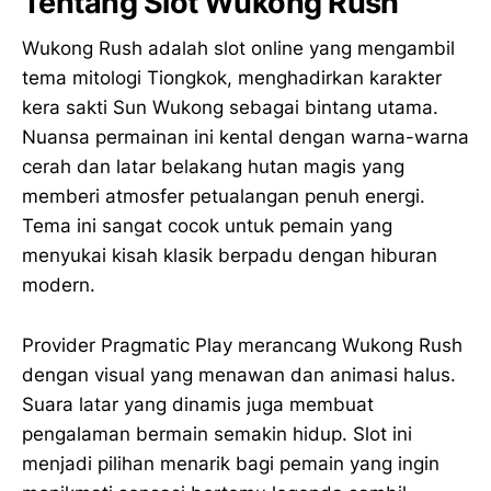
Tentang Slot Wukong Rush
Wukong Rush adalah slot online yang mengambil
tema mitologi Tiongkok, menghadirkan karakter
kera sakti Sun Wukong sebagai bintang utama.
Nuansa permainan ini kental dengan warna-warna
cerah dan latar belakang hutan magis yang
memberi atmosfer petualangan penuh energi.
Tema ini sangat cocok untuk pemain yang
menyukai kisah klasik berpadu dengan hiburan
modern.
Provider Pragmatic Play merancang Wukong Rush
dengan visual yang menawan dan animasi halus.
Suara latar yang dinamis juga membuat
pengalaman bermain semakin hidup. Slot ini
menjadi pilihan menarik bagi pemain yang ingin