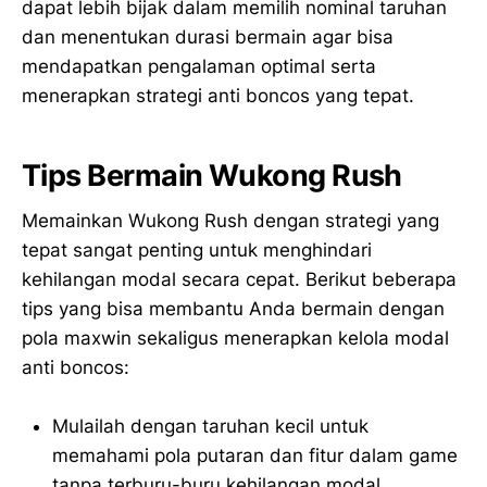
dapat lebih bijak dalam memilih nominal taruhan
dan menentukan durasi bermain agar bisa
mendapatkan pengalaman optimal serta
menerapkan strategi anti boncos yang tepat.
Tips Bermain Wukong Rush
Memainkan Wukong Rush dengan strategi yang
tepat sangat penting untuk menghindari
kehilangan modal secara cepat. Berikut beberapa
tips yang bisa membantu Anda bermain dengan
pola maxwin sekaligus menerapkan kelola modal
anti boncos:
Mulailah dengan taruhan kecil untuk
memahami pola putaran dan fitur dalam game
tanpa terburu-buru kehilangan modal.