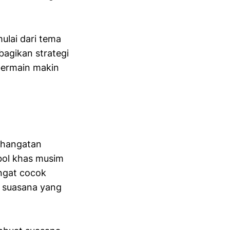
ulai dari tema
bagikan strategi
bermain makin
ehangatan
bol khas musim
angat cocok
 suasana yang