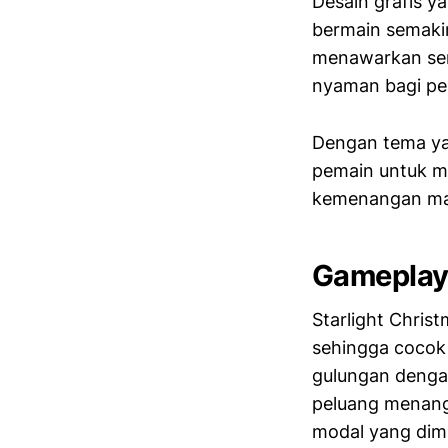
Desain grafis 
bermain semaki
menawarkan sen
nyaman bagi p
Dengan tema ya
pemain untuk m
kemenangan mak
Gameplay 
Starlight Chris
sehingga cocok 
gulungan denga
peluang menang
modal yang dimil