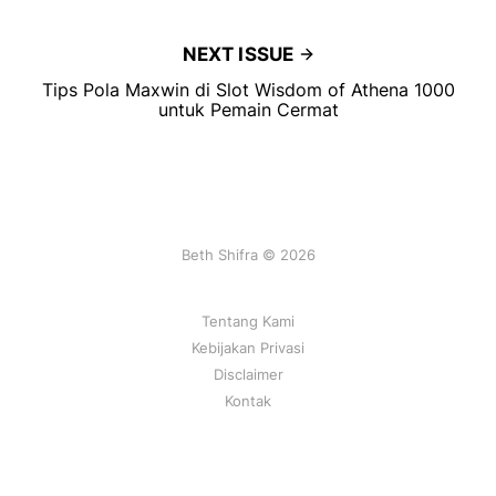
NEXT ISSUE
Tips Pola Maxwin di Slot Wisdom of Athena 1000
untuk Pemain Cermat
Beth Shifra © 2026
Tentang Kami
Kebijakan Privasi
Disclaimer
Kontak