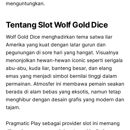
menguntungkan.
Tentang Slot Wolf Gold Dice
Wolf Gold Dice menghadirkan tema satwa liar
Amerika yang kuat dengan latar gurun dan
pegunungan di sore hari yang hangat. Visualnya
menonjolkan hewan-hewan iconic seperti serigala
abu-abu, kuda liar, banteng besar, dan elang
emas yang menjadi simbol bernilai tinggi dalam
permainan. Atmosfer ini membawa pemain seakan
berada di alam bebas yang eksotis, namun tetap
menghibur dengan desain grafis yang modern dan
tajam.
Pragmatic Play sebagai provider slot ini memang