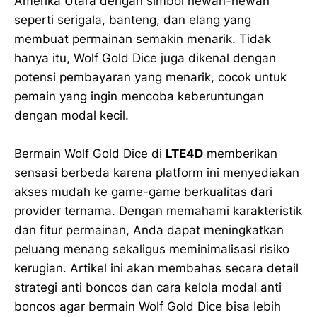
Amerika Utara dengan simbol hewan-hewan
seperti serigala, banteng, dan elang yang
membuat permainan semakin menarik. Tidak
hanya itu, Wolf Gold Dice juga dikenal dengan
potensi pembayaran yang menarik, cocok untuk
pemain yang ingin mencoba keberuntungan
dengan modal kecil.
Bermain Wolf Gold Dice di
LTE4D
memberikan
sensasi berbeda karena platform ini menyediakan
akses mudah ke game-game berkualitas dari
provider ternama. Dengan memahami karakteristik
dan fitur permainan, Anda dapat meningkatkan
peluang menang sekaligus meminimalisasi risiko
kerugian. Artikel ini akan membahas secara detail
strategi anti boncos dan cara kelola modal anti
boncos agar bermain Wolf Gold Dice bisa lebih