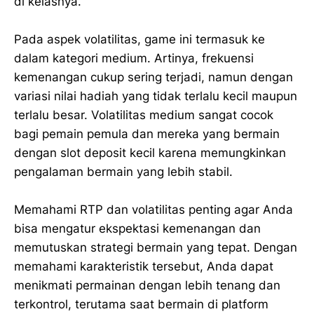
di kelasnya.
Pada aspek volatilitas, game ini termasuk ke
dalam kategori medium. Artinya, frekuensi
kemenangan cukup sering terjadi, namun dengan
variasi nilai hadiah yang tidak terlalu kecil maupun
terlalu besar. Volatilitas medium sangat cocok
bagi pemain pemula dan mereka yang bermain
dengan slot deposit kecil karena memungkinkan
pengalaman bermain yang lebih stabil.
Memahami RTP dan volatilitas penting agar Anda
bisa mengatur ekspektasi kemenangan dan
memutuskan strategi bermain yang tepat. Dengan
memahami karakteristik tersebut, Anda dapat
menikmati permainan dengan lebih tenang dan
terkontrol, terutama saat bermain di platform