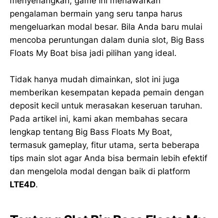
menyenangkan, game ini menawarkan
pengalaman bermain yang seru tanpa harus
mengeluarkan modal besar. Bila Anda baru mulai
mencoba peruntungan dalam dunia slot, Big Bass
Floats My Boat bisa jadi pilihan yang ideal.
Tidak hanya mudah dimainkan, slot ini juga
memberikan kesempatan kepada pemain dengan
deposit kecil untuk merasakan keseruan taruhan.
Pada artikel ini, kami akan membahas secara
lengkap tentang Big Bass Floats My Boat,
termasuk gameplay, fitur utama, serta beberapa
tips main slot agar Anda bisa bermain lebih efektif
dan mengelola modal dengan baik di platform
LTE4D
.