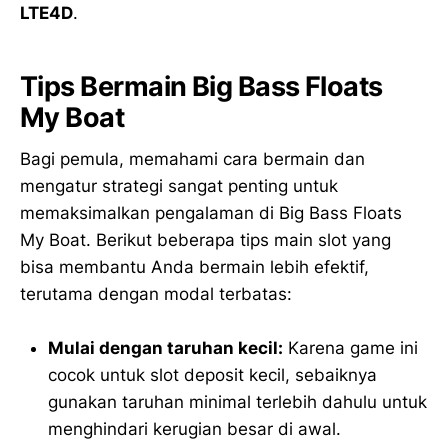
LTE4D
.
Tips Bermain Big Bass Floats
My Boat
Bagi pemula, memahami cara bermain dan
mengatur strategi sangat penting untuk
memaksimalkan pengalaman di Big Bass Floats
My Boat. Berikut beberapa tips main slot yang
bisa membantu Anda bermain lebih efektif,
terutama dengan modal terbatas:
Mulai dengan taruhan kecil:
Karena game ini
cocok untuk slot deposit kecil, sebaiknya
gunakan taruhan minimal terlebih dahulu untuk
menghindari kerugian besar di awal.