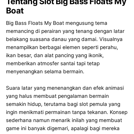
Tentang Slot Big Bass Floats My
Boat
Big Bass Floats My Boat mengusung tema
memancing di perairan yang tenang dengan latar
belakang suasana danau yang damai. Visualnya
menampilkan berbagai elemen seperti perahu,
ikan besar, dan alat pancing yang ikonik,
memberikan atmosfer santai tapi tetap
menyenangkan selama bermain.
Suara latar yang menenangkan dan efek animasi
yang halus membuat pengalaman bermain
semakin hidup, terutama bagi slot pemula yang
ingin menikmati permainan tanpa tekanan. Konsep
sederhana namun menarik inilah yang membuat
game ini banyak digemari, apalagi bagi mereka