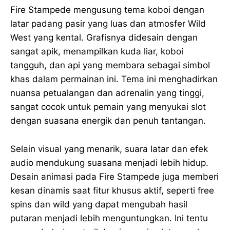
Fire Stampede mengusung tema koboi dengan
latar padang pasir yang luas dan atmosfer Wild
West yang kental. Grafisnya didesain dengan
sangat apik, menampilkan kuda liar, koboi
tangguh, dan api yang membara sebagai simbol
khas dalam permainan ini. Tema ini menghadirkan
nuansa petualangan dan adrenalin yang tinggi,
sangat cocok untuk pemain yang menyukai slot
dengan suasana energik dan penuh tantangan.
Selain visual yang menarik, suara latar dan efek
audio mendukung suasana menjadi lebih hidup.
Desain animasi pada Fire Stampede juga memberi
kesan dinamis saat fitur khusus aktif, seperti free
spins dan wild yang dapat mengubah hasil
putaran menjadi lebih menguntungkan. Ini tentu