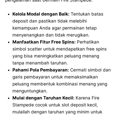
pengalaman saat bermain Fire Stampede:
Kelola Modal dengan Baik:
Tentukan batas
deposit dan pastikan tidak melebihi
kemampuan Anda agar permainan tetap
menyenangkan dan tidak merugikan.
Manfaatkan Fitur Free Spins:
Perhatikan
simbol scatter untuk mendapatkan free spins
yang bisa meningkatkan peluang menang
tanpa menambah taruhan.
Pahami Pola Pembayaran:
Cermati simbol dan
garis pembayaran untuk memaksimalkan
peluang membentuk kombinasi menang yang
menguntungkan.
Mulai dengan Taruhan Kecil:
Karena Fire
Stampede cocok untuk slot deposit kecil,
mulailah dengan taruhan yang minim untuk