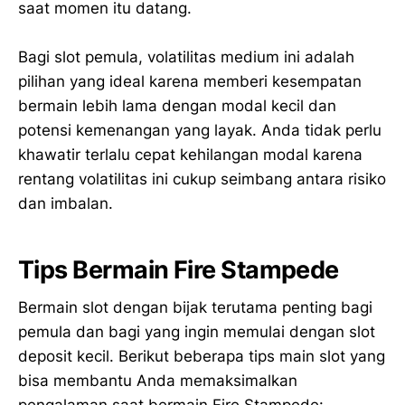
saat momen itu datang.
Bagi slot pemula, volatilitas medium ini adalah
pilihan yang ideal karena memberi kesempatan
bermain lebih lama dengan modal kecil dan
potensi kemenangan yang layak. Anda tidak perlu
khawatir terlalu cepat kehilangan modal karena
rentang volatilitas ini cukup seimbang antara risiko
dan imbalan.
Tips Bermain Fire Stampede
Bermain slot dengan bijak terutama penting bagi
pemula dan bagi yang ingin memulai dengan slot
deposit kecil. Berikut beberapa tips main slot yang
bisa membantu Anda memaksimalkan