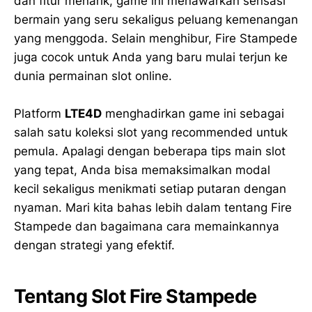
dan fitur menarik, game ini menawarkan sensasi
bermain yang seru sekaligus peluang kemenangan
yang menggoda. Selain menghibur, Fire Stampede
juga cocok untuk Anda yang baru mulai terjun ke
dunia permainan slot online.
Platform
LTE4D
menghadirkan game ini sebagai
salah satu koleksi slot yang recommended untuk
pemula. Apalagi dengan beberapa tips main slot
yang tepat, Anda bisa memaksimalkan modal
kecil sekaligus menikmati setiap putaran dengan
nyaman. Mari kita bahas lebih dalam tentang Fire
Stampede dan bagaimana cara memainkannya
dengan strategi yang efektif.
Tentang Slot Fire Stampede