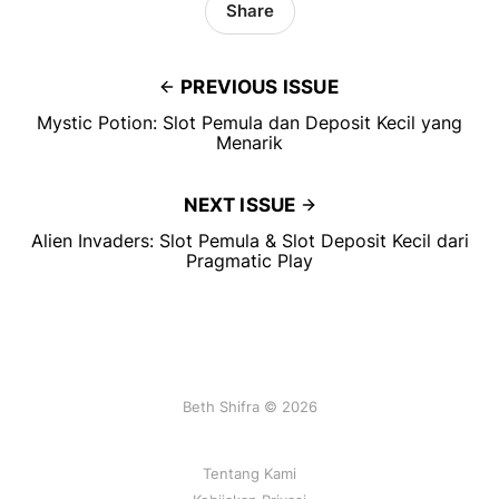
Share
PREVIOUS ISSUE
Mystic Potion: Slot Pemula dan Deposit Kecil yang
Menarik
NEXT ISSUE
Alien Invaders: Slot Pemula & Slot Deposit Kecil dari
Pragmatic Play
Beth Shifra © 2026
Tentang Kami