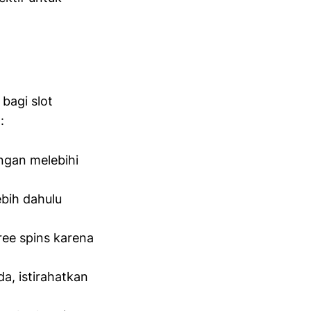
bagi slot
:
ngan melebihi
bih dahulu
ee spins karena
a, istirahatkan