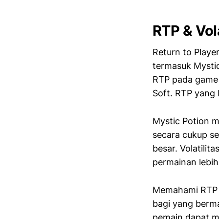
RTP & Vola
Return to Player
termasuk Mystic
RTP pada game i
Soft. RTP yang 
Mystic Potion m
secara cukup se
besar. Volatilit
permainan lebih
Memahami RTP d
bagi yang berma
pemain dapat me