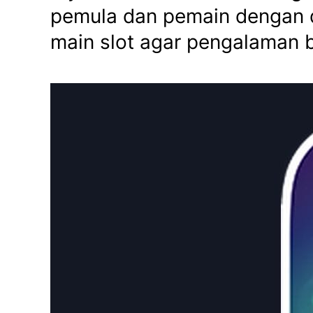
pemula dan pemain dengan dep
main slot agar pengalaman 