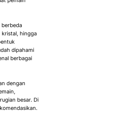
uat pemain
i berbeda
kristal, hingga
bentuk
udah dipahami
enal berbagai
kan dengan
pemain,
rugian besar. Di
rekomendasikan.