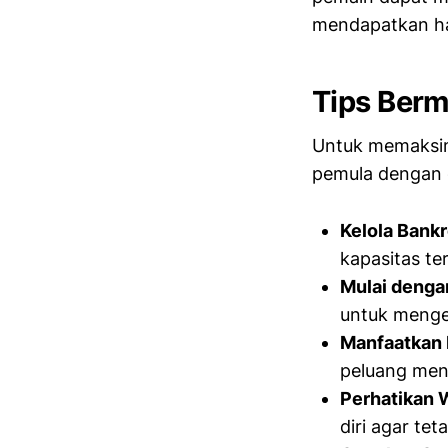
mendapatkan has
Tips Berm
Untuk memaksim
pemula dengan d
Kelola Bankr
kapasitas te
Mulai dengan
untuk mengen
Manfaatkan F
peluang men
Perhatikan 
diri agar te