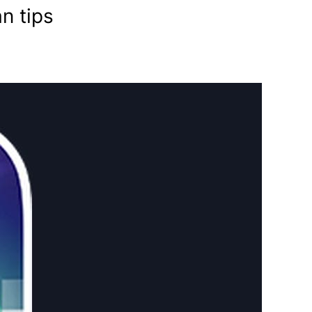
n tips