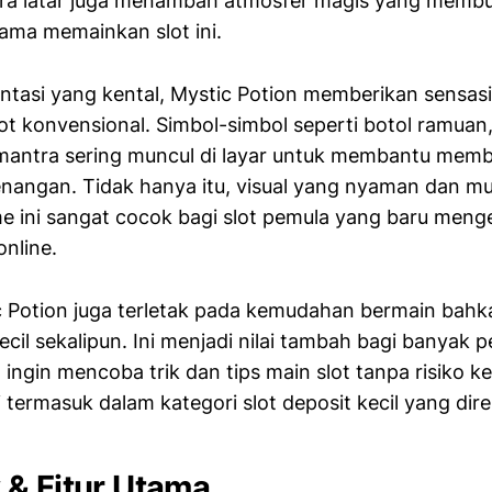
ara latar juga menambah atmosfer magis yang memb
ama memainkan slot ini.
tasi yang kental, Mystic Potion memberikan sensas
ot konvensional. Simbol-simbol seperti botol ramuan, 
mantra sering muncul di layar untuk membantu mem
nangan. Tidak hanya itu, visual yang nyaman dan m
 ini sangat cocok bagi slot pemula yang baru meng
online.
c Potion juga terletak pada kemudahan bermain bah
cil sekalipun. Ini menjadi nilai tambah bagi banyak 
ingin mencoba trik dan tips main slot tanpa risiko ke
i termasuk dalam kategori slot deposit kecil yang di
& Fitur Utama