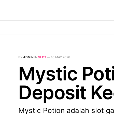
BY
ADMIN
IN
SLOT
—
16 MAY 2026
Mystic Pot
Deposit Ke
Mystic Potion adalah slot g