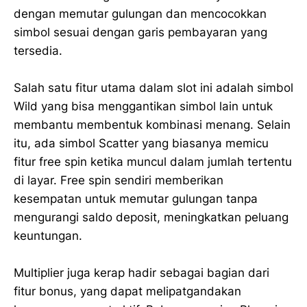
dengan memutar gulungan dan mencocokkan
simbol sesuai dengan garis pembayaran yang
tersedia.
Salah satu fitur utama dalam slot ini adalah simbol
Wild yang bisa menggantikan simbol lain untuk
membantu membentuk kombinasi menang. Selain
itu, ada simbol Scatter yang biasanya memicu
fitur free spin ketika muncul dalam jumlah tertentu
di layar. Free spin sendiri memberikan
kesempatan untuk memutar gulungan tanpa
mengurangi saldo deposit, meningkatkan peluang
keuntungan.
Multiplier juga kerap hadir sebagai bagian dari
fitur bonus, yang dapat melipatgandakan