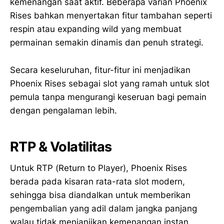
kemenangan saat aktif. Beberapa varian Phoenix
Rises bahkan menyertakan fitur tambahan seperti
respin atau expanding wild yang membuat
permainan semakin dinamis dan penuh strategi.
Secara keseluruhan, fitur-fitur ini menjadikan
Phoenix Rises sebagai slot yang ramah untuk slot
pemula tanpa mengurangi keseruan bagi pemain
dengan pengalaman lebih.
RTP & Volatilitas
Untuk RTP (Return to Player), Phoenix Rises
berada pada kisaran rata-rata slot modern,
sehingga bisa diandalkan untuk memberikan
pengembalian yang adil dalam jangka panjang
walau tidak menjanjikan kemenangan instan.