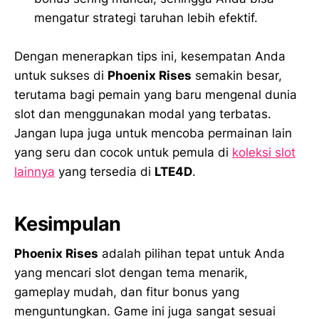
mengatur strategi taruhan lebih efektif.
Dengan menerapkan tips ini, kesempatan Anda
untuk sukses di
Phoenix Rises
semakin besar,
terutama bagi pemain yang baru mengenal dunia
slot dan menggunakan modal yang terbatas.
Jangan lupa juga untuk mencoba permainan lain
yang seru dan cocok untuk pemula di
koleksi slot
lainnya
yang tersedia di
LTE4D
.
Kesimpulan
Phoenix Rises
adalah pilihan tepat untuk Anda
yang mencari slot dengan tema menarik,
gameplay mudah, dan fitur bonus yang
menguntungkan. Game ini juga sangat sesuai