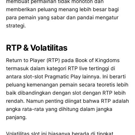
membuat permainan tidak monoton dan
memberikan peluang menang lebih besar bagi
para pemain yang sabar dan pandai mengatur
strategi.
RTP & Volatilitas
Return to Player (RTP) pada Book of Kingdoms
termasuk dalam kategori RTP live tertinggi di
antara slot-slot Pragmatic Play lainnya. Ini berarti
peluang kemenangan pemain secara teoretis lebih
baik dibandingkan dengan slot dengan RTP lebih
rendah. Namun penting diingat bahwa RTP adalah
angka rata-rata yang dihitung dalam jangka
panjang.
Volatilitas slot ini biasanya berada di tingkat