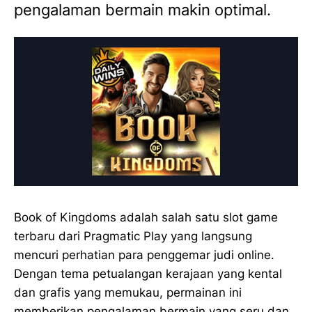
pengalaman bermain makin optimal.
Book of Kingdoms adalah salah satu slot game
terbaru dari Pragmatic Play yang langsung
mencuri perhatian para penggemar judi online.
Dengan tema petualangan kerajaan yang kental
dan grafis yang memukau, permainan ini
memberikan pengalaman bermain yang seru dan