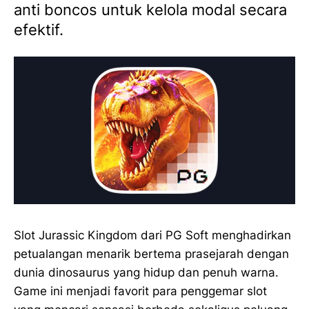
anti boncos untuk kelola modal secara
efektif.
Slot Jurassic Kingdom dari PG Soft menghadirkan
petualangan menarik bertema prasejarah dengan
dunia dinosaurus yang hidup dan penuh warna.
Game ini menjadi favorit para penggemar slot