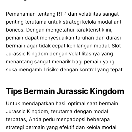
Pemahaman tentang RTP dan volatilitas sangat
penting terutama untuk strategi kelola modal anti
boncos. Dengan mengetahui karakteristik ini,
pemain dapat menyesuaikan taruhan dan durasi
bermain agar tidak cepat kehilangan modal. Slot
Jurassic Kingdom dengan volatilitasnya yang
menantang sangat menarik bagi pemain yang
suka mengambil risiko dengan kontrol yang tepat.
Tips Bermain Jurassic Kingdom
Untuk mendapatkan hasil optimal saat bermain
Jurassic Kingdom, terutama dengan modal
terbatas, Anda perlu mengadopsi beberapa
strategi bermain yang efektif dan kelola modal