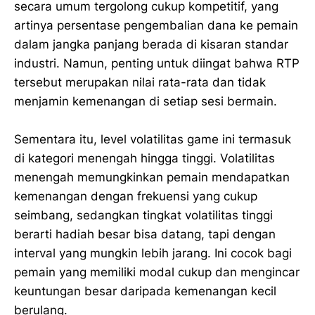
secara umum tergolong cukup kompetitif, yang
artinya persentase pengembalian dana ke pemain
dalam jangka panjang berada di kisaran standar
industri. Namun, penting untuk diingat bahwa RTP
tersebut merupakan nilai rata-rata dan tidak
menjamin kemenangan di setiap sesi bermain.
Sementara itu, level volatilitas game ini termasuk
di kategori menengah hingga tinggi. Volatilitas
menengah memungkinkan pemain mendapatkan
kemenangan dengan frekuensi yang cukup
seimbang, sedangkan tingkat volatilitas tinggi
berarti hadiah besar bisa datang, tapi dengan
interval yang mungkin lebih jarang. Ini cocok bagi
pemain yang memiliki modal cukup dan mengincar
keuntungan besar daripada kemenangan kecil
berulang.