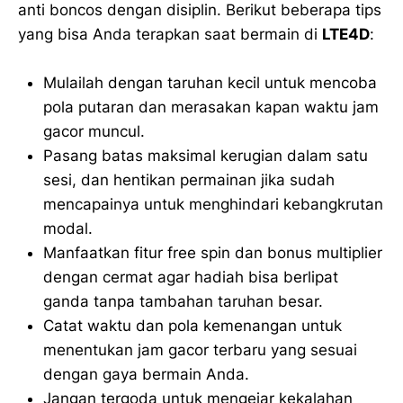
anti boncos dengan disiplin. Berikut beberapa tips
yang bisa Anda terapkan saat bermain di
LTE4D
:
Mulailah dengan taruhan kecil untuk mencoba
pola putaran dan merasakan kapan waktu jam
gacor muncul.
Pasang batas maksimal kerugian dalam satu
sesi, dan hentikan permainan jika sudah
mencapainya untuk menghindari kebangkrutan
modal.
Manfaatkan fitur free spin dan bonus multiplier
dengan cermat agar hadiah bisa berlipat
ganda tanpa tambahan taruhan besar.
Catat waktu dan pola kemenangan untuk
menentukan jam gacor terbaru yang sesuai
dengan gaya bermain Anda.
Jangan tergoda untuk mengejar kekalahan