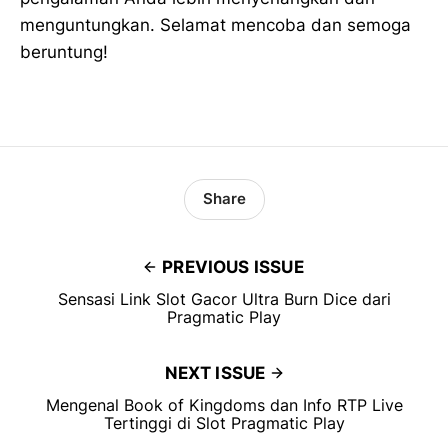
menguntungkan. Selamat mencoba dan semoga
beruntung!
Share
PREVIOUS ISSUE
Sensasi Link Slot Gacor Ultra Burn Dice dari
Pragmatic Play
NEXT ISSUE
Mengenal Book of Kingdoms dan Info RTP Live
Tertinggi di Slot Pragmatic Play